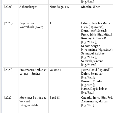
[Hg./Red.]
[2021]
Abhandlungen
Neue Folge, 147
Manthe
, Ulrich
[2020]-
Bayerisches
4
Erhard
, Felicitas Maria
Wörterbuch (BWB)
Lucia [Hg./Mitw.];
Denz
, Josef [Sonst.];
Funk
, Edith [Hg./Mitw.];
Rowley
, Anthony R.
[Hg./Mitw.];
Schamberger-
Hirt
, Andrea [Hg./Mitw.]
Schnabel
, Michael
[Hg./Mitw.];
Schwab
, Vincenz
[Hg./Mitw.]
[2020]
Ptolemaeus Arabus et
volume 1
Juste
, David [Hg./Red.];
Latinus – Studies
Dalen
, Benno van
[Hg./Red.];
Burnett
, Charles
[Hg./Red.];
Hasse
, Dag Nikolaus
[Hg./Red.]
[2020]
Münchner Beiträge zur
Band 68
Cavada
, Enrico [Hg./Red.
Vor- und
Zagermann
, Marcus
Frühgeschichte
[Hg./Red.]