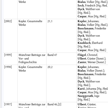
Werke
Bialas
, Volker [Hg./Red.];
Seck
, Friedrich [Hg./Red.
Dyck
, Walther von
[Hg./Red.];
Caspar
, Max [Hg./Red.]
[2002]
Kepler. Gesammelte
21,1
Kepler
, Johannes;
Werke
Bialas
, Volker [Hg./Red.];
Boockmann
, Friederike
[Hg./Red.];
Dyck
, Walther von
[Hg./Red.];
Knobloch
, Eberhard
[Hg./Red.];
Caspar
, Max [Hg./Red.]
[1999]
Münchner Beiträge zur
Band 47
Flügel
, Christof;
Vor- und
Ulbert
, Günter [Sonst.];
Frühgeschichte
Zanier
, Werner [Sonst.]
[1998]
Kepler. Gesammelte
20,2
Kepler
, Johannes;
Werke
Bialas
, Volker [Sonst.];
Boockmann
, Friederike
[Hg./Red.];
Dyck
, Walther von
[Hg./Red.];
Kurić
, Johanna [Hg./Red.
Caspar
, Max [Hg./Red.];
Noeggerath
, Inge
[Hg./Red.]
[1997]
Münchner Beiträge zur
Band 46,[2]
Ulbert
, Günter;