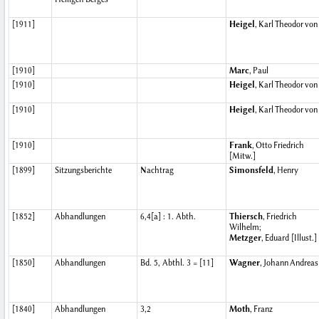
[1911]
Heigel
, Karl Theodor von
[1910]
Marc
, Paul
[1910]
Heigel
, Karl Theodor von
[1910]
Heigel
, Karl Theodor von
[1910]
Frank
, Otto Friedrich
[Mitw.]
[1899]
Sitzungsberichte
Nachtrag
Simonsfeld
, Henry
[1852]
Abhandlungen
6,4[a] : 1. Abth.
Thiersch
, Friedrich
Wilhelm;
Metzger
, Eduard [Illust.]
[1850]
Abhandlungen
Bd. 5, Abthl. 3 = [11]
Wagner
, Johann Andreas
[1840]
Abhandlungen
3,2
Moth
, Franz