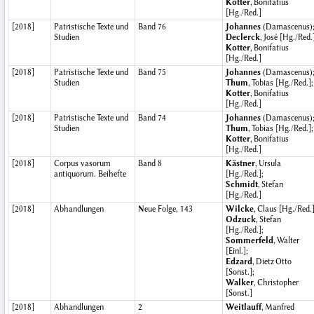
Kotter
, Bonifatius
[Hg./Red.]
[2018]
Patristische Texte und
Band 76
Johannes
(Damascenus)
Studien
Declerck
, José [Hg./Red.
Kotter
, Bonifatius
[Hg./Red.]
[2018]
Patristische Texte und
Band 75
Johannes
(Damascenus)
Studien
Thum
, Tobias [Hg./Red.];
Kotter
, Bonifatius
[Hg./Red.]
[2018]
Patristische Texte und
Band 74
Johannes
(Damascenus)
Studien
Thum
, Tobias [Hg./Red.];
Kotter
, Bonifatius
[Hg./Red.]
[2018]
Corpus vasorum
Band 8
Kästner
, Ursula
antiquorum. Beihefte
[Hg./Red.];
Schmidt
, Stefan
[Hg./Red.]
[2018]
Abhandlungen
Neue Folge, 143
Wilcke
, Claus [Hg./Red.]
Odzuck
, Stefan
[Hg./Red.];
Sommerfeld
, Walter
[Einl.];
Edzard
, Dietz Otto
[Sonst.];
Walker
, Christopher
[Sonst.]
[2018]
Abhandlungen
2
Weitlauff
, Manfred