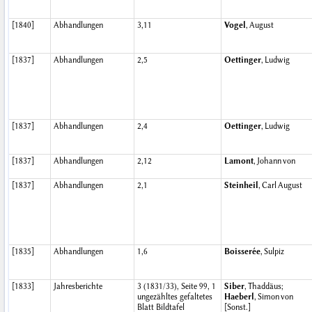
[1840]
Abhandlungen
3,11
Vogel
, August
[1837]
Abhandlungen
2,5
Oettinger
, Ludwig
[1837]
Abhandlungen
2,4
Oettinger
, Ludwig
[1837]
Abhandlungen
2,12
Lamont
, Johann von
[1837]
Abhandlungen
2,1
Steinheil
, Carl August
[1835]
Abhandlungen
1,6
Boisserée
, Sulpiz
[1833]
Jahresberichte
3 (1831/33), Seite 99, 1
Siber
, Thaddäus;
ungezähltes gefaltetes
Haeberl
, Simon von
Blatt Bildtafel
[Sonst.]