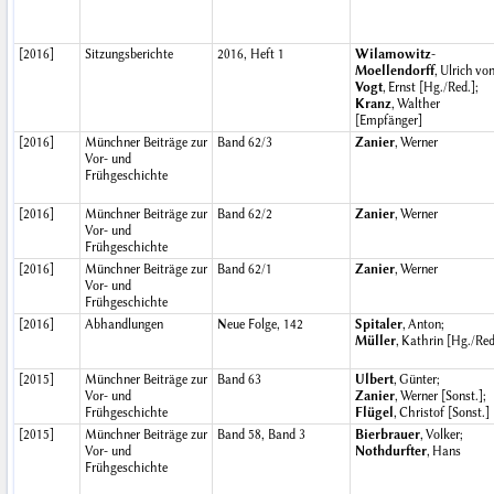
[2016]
Sitzungsberichte
2016, Heft 1
Wilamowitz-
Moellendorff
, Ulrich von
Vogt
, Ernst [Hg./Red.];
Kranz
, Walther
[Empfänger]
[2016]
Münchner Beiträge zur
Band 62/3
Zanier
, Werner
Vor- und
Frühgeschichte
[2016]
Münchner Beiträge zur
Band 62/2
Zanier
, Werner
Vor- und
Frühgeschichte
[2016]
Münchner Beiträge zur
Band 62/1
Zanier
, Werner
Vor- und
Frühgeschichte
[2016]
Abhandlungen
Neue Folge, 142
Spitaler
, Anton;
Müller
, Kathrin [Hg./Red
[2015]
Münchner Beiträge zur
Band 63
Ulbert
, Günter;
Vor- und
Zanier
, Werner [Sonst.];
Frühgeschichte
Flügel
, Christof [Sonst.]
[2015]
Münchner Beiträge zur
Band 58, Band 3
Bierbrauer
, Volker;
Vor- und
Nothdurfter
, Hans
Frühgeschichte