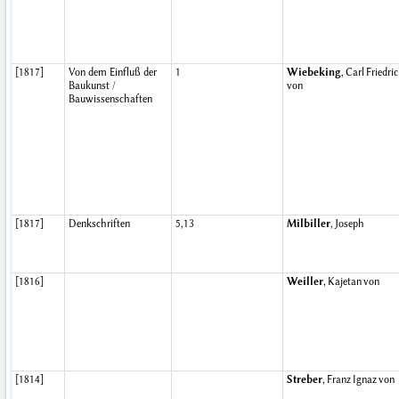
[1817]
Von dem Einfluß der
1
Wiebeking
, Carl Friedri
Baukunst /
von
Bauwissenschaften
[1817]
Denkschriften
5,13
Milbiller
, Joseph
[1816]
Weiller
, Kajetan von
[1814]
Streber
, Franz Ignaz von