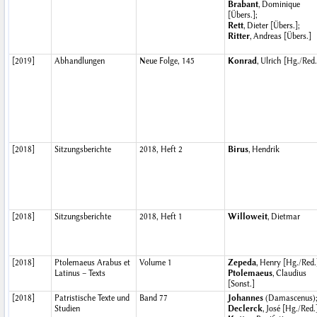
Brabant
, Dominique
[Übers.];
Rett
, Dieter [Übers.];
Ritter
, Andreas [Übers.]
[2019]
Abhandlungen
Neue Folge, 145
Konrad
, Ulrich [Hg./Red.
[2018]
Sitzungsberichte
2018, Heft 2
Birus
, Hendrik
[2018]
Sitzungsberichte
2018, Heft 1
Willoweit
, Dietmar
[2018]
Ptolemaeus Arabus et
Volume 1
Zepeda
, Henry [Hg./Red.
Latinus – Texts
Ptolemaeus
, Claudius
[Sonst.]
[2018]
Patristische Texte und
Band 77
Johannes
(Damascenus)
Studien
Declerck
, José [Hg./Red.