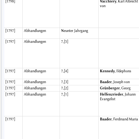
[1798]
Vacchiery
, Karl Albrecht
von
[1797]
Abhandlungen
Neunter Jahrgang
[1797]
Abhandlungen
7,[5]
[1797]
Abhandlungen
7,[4]
Kennedy
, Ildephons
[1797]
Abhandlungen
7,[3]
Baader
, Joseph von
[1797]
Abhandlungen
7,[2]
Grünberger
, Georg
[1797]
Abhandlungen
7,[1]
Helfenzrieder
, Johann
Evangelist
[1797]
Baader
, Ferdinand Maria