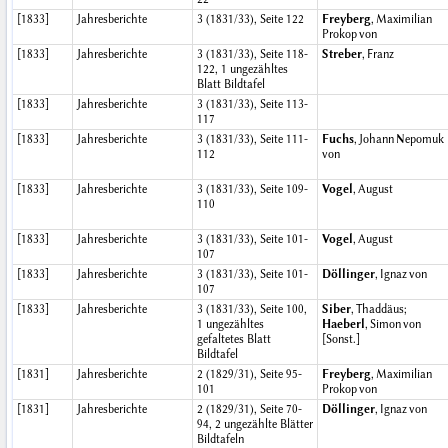
[1833]
Jahresberichte
3 (1831/33), Seite 122
Freyberg
, Maximilian
Prokop von
[1833]
Jahresberichte
3 (1831/33), Seite 118-
Streber
, Franz
122, 1 ungezähltes
Blatt Bildtafel
[1833]
Jahresberichte
3 (1831/33), Seite 113-
117
[1833]
Jahresberichte
3 (1831/33), Seite 111-
Fuchs
, Johann Nepomuk
112
von
[1833]
Jahresberichte
3 (1831/33), Seite 109-
Vogel
, August
110
[1833]
Jahresberichte
3 (1831/33), Seite 101-
Vogel
, August
107
[1833]
Jahresberichte
3 (1831/33), Seite 101-
Döllinger
, Ignaz von
107
[1833]
Jahresberichte
3 (1831/33), Seite 100,
Siber
, Thaddäus;
1 ungezähltes
Haeberl
, Simon von
gefaltetes Blatt
[Sonst.]
Bildtafel
[1831]
Jahresberichte
2 (1829/31), Seite 95-
Freyberg
, Maximilian
101
Prokop von
[1831]
Jahresberichte
2 (1829/31), Seite 70-
Döllinger
, Ignaz von
94, 2 ungezählte Blätter
Bildtafeln