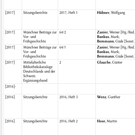
[2017]
Sitzungsberichte
2017, Heft 1
Hübner
, Wolfgang
[2017]
Münchner Beiträge zur
64/2
Zanier
, Werner [Hg./Red.
Vor- und
Bankus
, Mark;
Frühgeschichte
Bemmann
, Güde [Sonst.
[2017]
Münchner Beiträge zur
64/1
Zanier
, Werner [Hg./Red.
Vor- und
Bankus
, Mark;
Frühgeschichte
Bemmann
, Güde [Sonst.
[2017]
Mittelalterliche
2
Glauche
, Günter
Bibliothekskataloge
Deutschlands und der
Schweiz.
Ergänzungsband
[2016]-
[2016]
Sitzungsberichte
2016, Heft 3
Wenz
, Gunther
[2016]
Sitzungsberichte
2016, Heft 2
Hose
, Martin