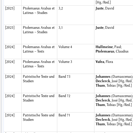
[Hg./Red.]
[2025]
Ptolemaeus Arabus et
3,2
Juste
, David
Latinus – Studies
[2025]
Ptolemaeus Arabus et
3,1
Juste
, David
Latinus – Studies
[2024]
Ptolemaeus Arabus et
Volume 4
Hullmeine
, Paul;
Latinus – Texts
Ptolemaeus
, Claudius
[2024]
Ptolemaeus Arabus et
Volume 3
Vafea
, Flora
Latinus – Texts
[2024]
Patristische Texte und
Band 73
Johannes
(Damascenus)
Studien
Declerck
, José [Hg./Red.
Thum
, Tobias [Hg./Red.]
[2024]
Patristische Texte und
Band 72
Johannes
(Damascenus)
Studien
Declerck
, José [Hg./Red.
Thum
, Tobias [Hg./Red.]
[2024]
Patristische Texte und
Band 71
Johannes
(Damascenus)
Studien
Declerck
, José [Hg./Red.
Thum
, Tobias [Hg./Red.]