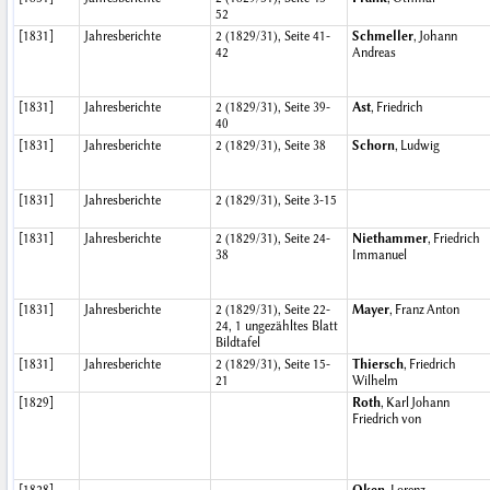
52
[1831]
Jahresberichte
2 (1829/31), Seite 41-
Schmeller
, Johann
42
Andreas
[1831]
Jahresberichte
2 (1829/31), Seite 39-
Ast
, Friedrich
40
[1831]
Jahresberichte
2 (1829/31), Seite 38
Schorn
, Ludwig
[1831]
Jahresberichte
2 (1829/31), Seite 3-15
[1831]
Jahresberichte
2 (1829/31), Seite 24-
Niethammer
, Friedrich
38
Immanuel
[1831]
Jahresberichte
2 (1829/31), Seite 22-
Mayer
, Franz Anton
24, 1 ungezähltes Blatt
Bildtafel
[1831]
Jahresberichte
2 (1829/31), Seite 15-
Thiersch
, Friedrich
21
Wilhelm
[1829]
Roth
, Karl Johann
Friedrich von