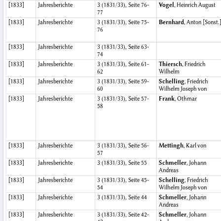
[1833]
Jahresberichte
3 (1831/33), Seite 76-
Vogel
, Heinrich August
77
[1833]
Jahresberichte
3 (1831/33), Seite 75-
Bernhard
, Anton [Sonst.
76
[1833]
Jahresberichte
3 (1831/33), Seite 63-
74
[1833]
Jahresberichte
3 (1831/33), Seite 61-
Thiersch
, Friedrich
62
Wilhelm
[1833]
Jahresberichte
3 (1831/33), Seite 59-
Schelling
, Friedrich
60
Wilhelm Joseph von
[1833]
Jahresberichte
3 (1831/33), Seite 57-
Frank
, Othmar
58
[1833]
Jahresberichte
3 (1831/33), Seite 56-
Mettingh
, Karl von
57
[1833]
Jahresberichte
3 (1831/33), Seite 55
Schmeller
, Johann
Andreas
[1833]
Jahresberichte
3 (1831/33), Seite 45-
Schelling
, Friedrich
54
Wilhelm Joseph von
[1833]
Jahresberichte
3 (1831/33), Seite 44
Schmeller
, Johann
Andreas
[1833]
Jahresberichte
3 (1831/33), Seite 42-
Schmeller
, Johann