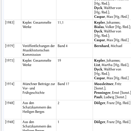
[Hg./Red.];
Dyck
, Walther von
[Hg./Red.];
Caspar
, Max [Hg./Red.]
[1983]
Kepler. Gesammelte
11,1
Kepler
, Johannes;
Werke
Bialas
, Volker [Hg./Red.];
Dyck
, Walther von
[Hg./Red.];
Caspar
, Max [Hg./Red.]
[1979]
Veröffentlichungen der
Band 4
Bernhard
, Michael
Musikhistorischen
Kommission
[1975]
Kepler. Gesammelte
19
Kepler
, Johannes;
Werke
List
, Martha [Hg./Red.];
Dyck
, Walther von
[Hg./Red.];
Caspar
, Max [Hg./Red.]
[1974]
Münchner Beiträge zur
Band 17
Moosleitner
, Fritz
Vor- und
[Sonst.];
Frühgeschichte
Penninger
, Ernst [Sonst.]
Pauli
, Ludwig [Sonst.]
[1948]
Aus den
2
Dölger
, Franz [Hg./Red.]
Schatzkammern des
Heiligen Berges
[1948]
Aus den
1
Dölger
, Franz [Hg./Red.]
Schatzkammern des
Heiligen Berges