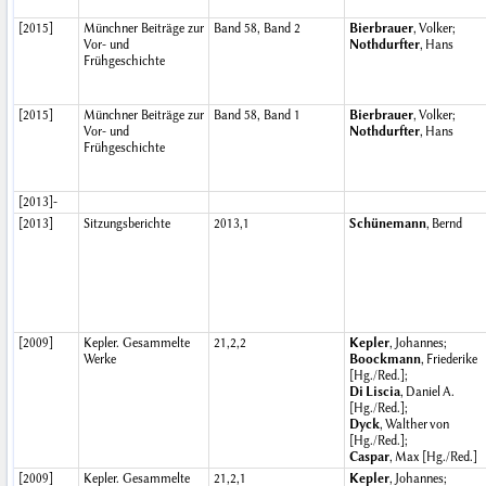
[2015]
Münchner Beiträge zur
Band 58, Band 2
Bierbrauer
, Volker;
Vor- und
Nothdurfter
, Hans
Frühgeschichte
[2015]
Münchner Beiträge zur
Band 58, Band 1
Bierbrauer
, Volker;
Vor- und
Nothdurfter
, Hans
Frühgeschichte
[2013]-
[2013]
Sitzungsberichte
2013,1
Schünemann
, Bernd
[2009]
Kepler. Gesammelte
21,2,2
Kepler
, Johannes;
Werke
Boockmann
, Friederike
[Hg./Red.];
Di Liscia
, Daniel A.
[Hg./Red.];
Dyck
, Walther von
[Hg./Red.];
Caspar
, Max [Hg./Red.]
[2009]
Kepler. Gesammelte
21,2,1
Kepler
, Johannes;