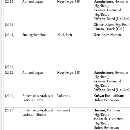
[2024]
Abhandlungen
Neue Folge, 149
Dannheimer
, Hermann
[Hg./Red.];
Kramer
, Ferdinand
[Hg./Red.];
Päffgen
, Bernd [Hg./Red.
[2024]
Gitner
, Adam [Hg./Red.]
Cinato
, Franck [Einl.]
[2023]
Sitzungsberichte
2023, Heft 1
Oettinger
, Norbert
[2022]-
[2022]
Abhandlungen
Neue Folge, 148
Dannheimer
, Hermann
[Hg./Red.];
Kramer
, Ferdinand
[Hg./Red.];
Päffgen
, Bernd [Hg./Red.
[2021]
Ptolemaeus Arabus et
Volume 2
Kūšyār Ibn-Labbān
;
Latinus – Texts
Dalen
, Benno van
[2021]
Ptolemaeus Arabus et
volume 2
Husson
, Matthieu
Latinus – Studies
[Hg./Red.];
Montelle
, Clemency
[Hg./Red.];
Dalen
, Benno van