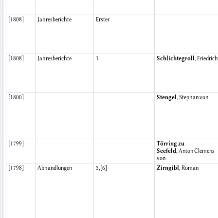
[1808]
Jahresberichte
Erster
[1808]
Jahresberichte
1
Schlichtegroll
, Friedrich
[1800]
Stengel
, Stephan von
[1799]
Törring zu
Seefeld
, Anton Clemens
von
[1798]
Abhandlungen
5,[6]
Zirngibl
, Roman