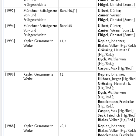
Vor- und
Zanier
, Werner;
Frühgeschichte
Flügel
, Christof [Sonst.]
[1997]
Münchner Beiträge zur
Band 46,[1]
Ulbert
, Günter;
Vor- und
Zanier
, Werner;
Frühgeschichte
Flügel
, Christof [Sonst.]
[1994]
Münchner Beiträge zur
Band 45
Ulbert
, Günter;
Vor- und
Zanier
, Werner [Sonst.];
Frühgeschichte
Flügel
, Christof [Sonst.]
[1993]
Kepler. Gesammelte
11,2
Kepler
, Johannes;
Werke
Bialas
, Volker [Hg./Red.];
Grössing
, Helmuth E.
[Hg./Red.];
Dyck
, Walther von
[Hg./Red.];
Caspar
, Max [Hg./Red.]
[1990]
Kepler. Gesammelte
12
Kepler
, Johannes;
Werke
Hübner
, Jürgen [Hg./Red.
Grössing
, Helmuth E.
[Hg./Red.];
Dyck
, Walther von
[Hg./Red.];
Boockmann
, Friederike
[Hg./Red.];
Caspar
, Max [Hg./Red.];
Seck
, Friedrich [Hg./Red.
Bialas
, Volker [Hg./Red.]
[1988]
Kepler. Gesammelte
20,1
Kepler
, Johannes;
Werke
Bialas
, Volker [Hg./Red.];
Boockmann
, Friederike