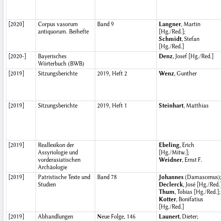
[2020]
Corpus vasorum
Band 9
Langner
, Martin
antiquorum. Beihefte
[Hg./Red.];
Schmidt
, Stefan
[Hg./Red.]
[2020-]
Bayerisches
Denz
, Josef [Hg./Red.]
Wörterbuch (BWB)
[2019]
Sitzungsberichte
2019, Heft 2
Wenz
, Gunther
[2019]
Sitzungsberichte
2019, Heft 1
Steinhart
, Matthias
[2019]
Reallexikon der
Ebeling
, Erich
Assyriologie und
[Hg./Mitw.];
vorderasiatischen
Weidner
, Ernst F.
Archäologie
[2019]
Patristische Texte und
Band 78
Johannes
(Damascenus)
Studien
Declerck
, José [Hg./Red.
Thum
, Tobias [Hg./Red.];
Kotter
, Bonifatius
[Hg./Red.]
[2019]
Abhandlungen
Neue Folge, 146
Launert
, Dieter;