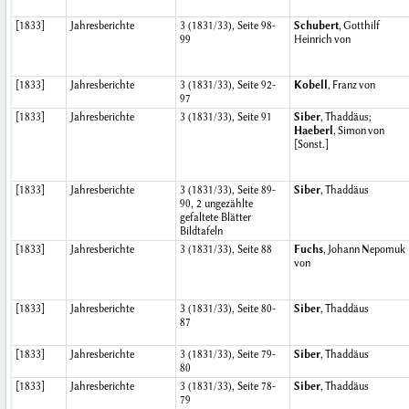
[1833]
Jahresberichte
3 (1831/33), Seite 98-
Schubert
, Gotthilf
99
Heinrich von
[1833]
Jahresberichte
3 (1831/33), Seite 92-
Kobell
, Franz von
97
[1833]
Jahresberichte
3 (1831/33), Seite 91
Siber
, Thaddäus;
Haeberl
, Simon von
[Sonst.]
[1833]
Jahresberichte
3 (1831/33), Seite 89-
Siber
, Thaddäus
90, 2 ungezählte
gefaltete Blätter
Bildtafeln
[1833]
Jahresberichte
3 (1831/33), Seite 88
Fuchs
, Johann Nepomuk
von
[1833]
Jahresberichte
3 (1831/33), Seite 80-
Siber
, Thaddäus
87
[1833]
Jahresberichte
3 (1831/33), Seite 79-
Siber
, Thaddäus
80
[1833]
Jahresberichte
3 (1831/33), Seite 78-
Siber
, Thaddäus
79