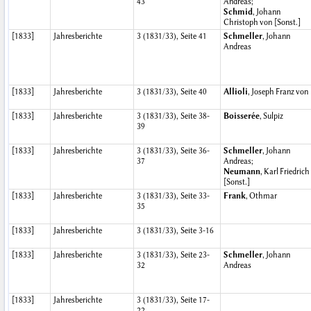
43
Andreas;
Schmid
, Johann
Christoph von [Sonst.]
[1833]
Jahresberichte
3 (1831/33), Seite 41
Schmeller
, Johann
Andreas
[1833]
Jahresberichte
3 (1831/33), Seite 40
Allioli
, Joseph Franz von
[1833]
Jahresberichte
3 (1831/33), Seite 38-
Boisserée
, Sulpiz
39
[1833]
Jahresberichte
3 (1831/33), Seite 36-
Schmeller
, Johann
37
Andreas;
Neumann
, Karl Friedrich
[Sonst.]
[1833]
Jahresberichte
3 (1831/33), Seite 33-
Frank
, Othmar
35
[1833]
Jahresberichte
3 (1831/33), Seite 3-16
[1833]
Jahresberichte
3 (1831/33), Seite 23-
Schmeller
, Johann
32
Andreas
[1833]
Jahresberichte
3 (1831/33), Seite 17-
22