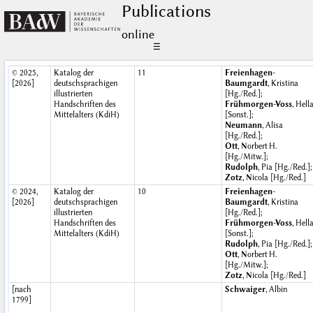
Publications
online
☰
© 2025,
Katalog der
11
Freienhagen-
[2026]
deutschsprachigen
Baumgardt
, Kristina
illustrierten
[Hg./Red.];
Handschriften des
Frühmorgen-Voss
, Hell
Mittelalters (KdiH)
[Sonst.];
Neumann
, Alisa
[Hg./Red.];
Ott
, Norbert H.
[Hg./Mitw.];
Rudolph
, Pia [Hg./Red.];
Zotz
, Nicola [Hg./Red.]
© 2024,
Katalog der
10
Freienhagen-
[2026]
deutschsprachigen
Baumgardt
, Kristina
illustrierten
[Hg./Red.];
Handschriften des
Frühmorgen-Voss
, Hell
Mittelalters (KdiH)
[Sonst.];
Rudolph
, Pia [Hg./Red.];
Ott
, Norbert H.
[Hg./Mitw.];
Zotz
, Nicola [Hg./Red.]
[nach
Schwaiger
, Albin
1799]