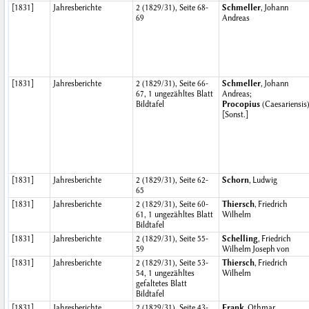
[1831]
Jahresberichte
2 (1829/31), Seite 68-
Schmeller
, Johann
69
Andreas
[1831]
Jahresberichte
2 (1829/31), Seite 66-
Schmeller
, Johann
67, 1 ungezähltes Blatt
Andreas;
Bildtafel
Procopius
(Caesariensis
[Sonst.]
[1831]
Jahresberichte
2 (1829/31), Seite 62-
Schorn
, Ludwig
65
[1831]
Jahresberichte
2 (1829/31), Seite 60-
Thiersch
, Friedrich
61, 1 ungezähltes Blatt
Wilhelm
Bildtafel
[1831]
Jahresberichte
2 (1829/31), Seite 55-
Schelling
, Friedrich
59
Wilhelm Joseph von
[1831]
Jahresberichte
2 (1829/31), Seite 53-
Thiersch
, Friedrich
54, 1 ungezähltes
Wilhelm
gefaltetes Blatt
Bildtafel
[1831]
Jahresberichte
2 (1829/31), Seite 43-
Frank
, Othmar