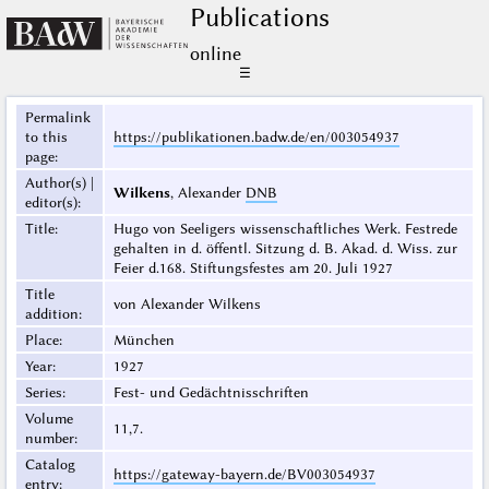
Publications
online
☰
Permalink
to this
https://publikationen.badw.de/en/003054937
page
:
Author(s) |
Wilkens
, Alexander
DNB
editor(s)
:
Title
:
Hugo von Seeligers wissenschaftliches Werk. Festrede
gehalten in d. öffentl. Sitzung d. B. Akad. d. Wiss. zur
Feier d.168. Stiftungsfestes am 20. Juli 1927
Title
von Alexander Wilkens
addition
:
Place
:
München
Year
:
1927
Series
:
Fest- und Gedächtnisschriften
Volume
11,7.
number
:
Catalog
https://gateway-bayern.de/BV003054937
entry
: