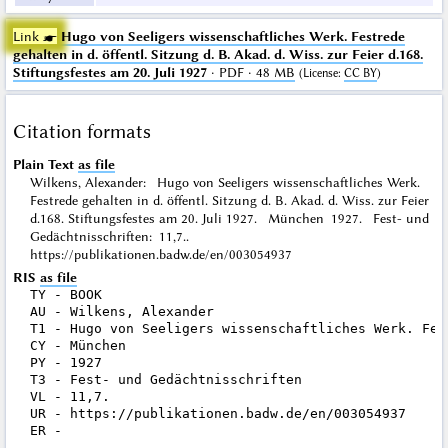
Link ☛
Hugo von Seeligers wissenschaftliches Werk. Festrede
gehalten in d. öffentl. Sitzung d. B. Akad. d. Wiss. zur Feier d.168.
Stiftungsfestes am 20. Juli 1927
· PDF · 48 MB
(
License
:
CC BY
)
Citation formats
Plain Text
as file
Wilkens, Alexander: Hugo von Seeligers wissenschaftliches Werk.
Festrede gehalten in d. öffentl. Sitzung d. B. Akad. d. Wiss. zur Feier
d.168. Stiftungsfestes am 20. Juli 1927. München 1927. Fest- und
Gedächtnisschriften: 11,7..
https://publikationen.badw.de/en/003054937
RIS
as file
TY - BOOK

AU - Wilkens, Alexander

T1 - Hugo von Seeligers wissenschaftliches Werk. Fes
CY - München

PY - 1927

T3 - Fest- und Gedächtnisschriften

VL - 11,7.

UR - https://publikationen.badw.de/en/003054937
