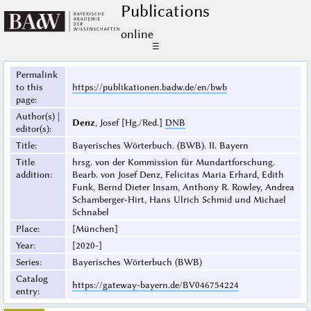
Publications
online
☰
Permalink
to this
https://publikationen.badw.de/en/bwb
page
:
Author(s) |
Denz
, Josef [Hg./Red.]
DNB
editor(s)
:
Title
:
Bayerisches Wörterbuch. (BWB). II. Bayern
Title
hrsg. von der Kommission für Mundartforschung.
addition
:
Bearb. von Josef Denz, Felicitas Maria Erhard, Edith
Funk, Bernd Dieter Insam, Anthony R. Rowley, Andrea
Schamberger-Hirt, Hans Ulrich Schmid und Michael
Schnabel
Place
:
[München]
Year
:
[2020-]
Series
:
Bayerisches Wörterbuch (BWB)
Catalog
https://gateway-bayern.de/BV046754224
entry
: