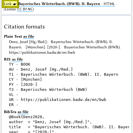
Link ☛
Bayerisches Wörterbuch. (BWB). II. Bayern
· HTML
(
License
:
CC BY-NC
)
Citation formats
Plain Text
as file
Denz, Josef [Hg./Red.]: Bayerisches Wörterbuch. (BWB). II.
Bayern. [München] [2020-]. Bayerisches Wörterbuch (BWB).
https://publikationen.badw.de/en/bwb
RIS
as file
TY - BOOK

AU - Denz, Josef [Hg./Red.]

T1 - Bayerisches Wörterbuch. (BWB). II. Bayern

CY - [München]

PY - [2020-]

T3 - Bayerisches Wörterbuch (BWB)

VL - 

UR - https://publikationen.badw.de/en/bwb

BibTex
as file
@Book{Denz2020,

author  = "Denz, Josef [Hg./Red.]",

title   = "Bayerisches Wörterbuch. (BWB). II. Bayern"
year    = "[2020-]",
