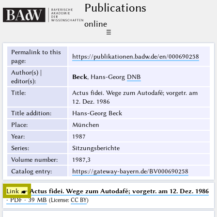
Publications
online
☰
Permalink to this
https://publikationen.badw.de/en/000690258
page
:
Author(s) |
Beck
, Hans-Georg
DNB
editor(s)
:
Title
:
Actus fidei. Wege zum Autodafé; vorgetr. am
12. Dez. 1986
Title addition
:
Hans-Georg Beck
Place
:
München
Year
:
1987
Series
:
Sitzungsberichte
Volume number
:
1987,3
Catalog entry
:
https://gateway-bayern.de/BV000690258
Link ☛
Actus fidei. Wege zum Autodafé; vorgetr. am 12. Dez. 1986
· PDF · 39 MB
(
License
:
CC BY
)