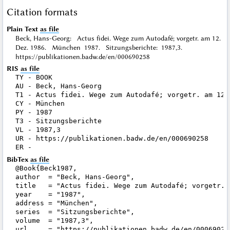
Citation formats
Plain Text
as file
Beck, Hans-Georg: Actus fidei. Wege zum Autodafé; vorgetr. am 12.
Dez. 1986. München 1987. Sitzungsberichte: 1987,3.
https://publikationen.badw.de/en/000690258
RIS
as file
TY - BOOK

AU - Beck, Hans-Georg

T1 - Actus fidei. Wege zum Autodafé; vorgetr. am 12. 
CY - München

PY - 1987

T3 - Sitzungsberichte

VL - 1987,3

UR - https://publikationen.badw.de/en/000690258

BibTex
as file
@Book{Beck1987,

author  = "Beck, Hans-Georg",

title   = "Actus fidei. Wege zum Autodafé; vorgetr. a
year    = "1987",

address = "München",

series  = "Sitzungsberichte",

volume  = "1987,3",

url     = "https://publikationen.badw.de/en/000690258