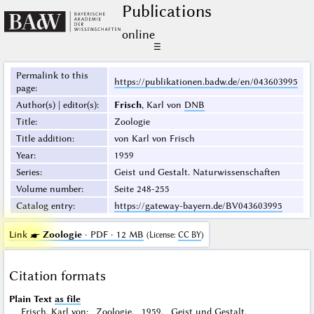
Publications
online
☰
Permalink to this
https://publikationen.badw.de/en/043603995
page
:
Author(s) | editor(s)
:
Frisch
, Karl von
DNB
Title
:
Zoologie
Title addition
:
von Karl von Frisch
Year
:
1959
Series
:
Geist und Gestalt. Naturwissenschaften
Volume number
:
Seite 248-255
Catalog entry
:
https://gateway-bayern.de/BV043603995
Link ☛
Zoologie
· PDF · 12 MB
(
License
:
CC BY
)
Citation formats
Plain Text
as file
Frisch, Karl von: Zoologie. 1959. Geist und Gestalt.