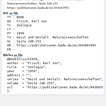
Naturwissenschaften: Seite 248-255.
https://publikationen.badw.de/en/043603995
RIS
as file
TY - BOOK

AU - Frisch, Karl von

T1 - Zoologie

CY - 

PY - 1959

T3 - Geist und Gestalt. Naturwissenschaften

VL - Seite 248-255

UR - https://publikationen.badw.de/en/043603995

BibTex
as file
@Book{Frisch1959,

author  = "Frisch, Karl von",

title   = "Zoologie",

year    = "1959",

address = "",

series  = "Geist und Gestalt. Naturwissenschaften",

volume  = "Seite 248-255",

url     = "https://publikationen.badw.de/en/043603995