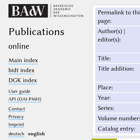
Permalink to thi
page
:
Publications
Author(s) |
editor(s)
:
online
Title
:
Main index
Title addition
:
bidt index
DGK index
Place
:
User guide
Year
:
API (OAI-PMH)
Series
:
Contact
Privacy
Volume number
:
Imprint
Catalog entry
:
deutsch
english