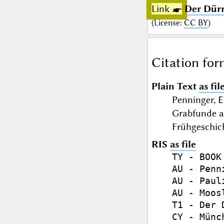
Link ☛
Der Dürr
(
License
:
CC BY
)
Citation for
Plain Text
as fil
Penninger, E
Grabfunde a
Frühgeschic
RIS
as file
TY - BOOK

AU - Penn
AU - Paul
AU - Moos
T1 - Der 
CY - Münch