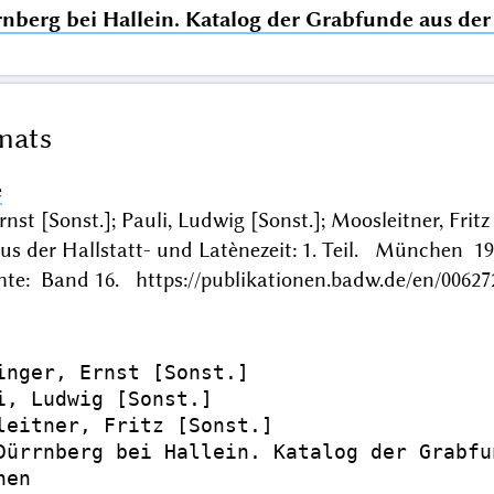
nberg bei Hallein. Katalog der Grabfunde aus der H
mats
e
rnst [Sonst.]; Pauli, Ludwig [Sonst.]; Moosleitner, Frit
us der Hallstatt- und Latènezeit: 1. Teil. München 
hte: Band 16. https://publikationen.badw.de/en/00627
inger, Ernst [Sonst.]

i, Ludwig [Sonst.]

leitner, Fritz [Sonst.]

Dürrnberg bei Hallein. Katalog der Grabfu
en
