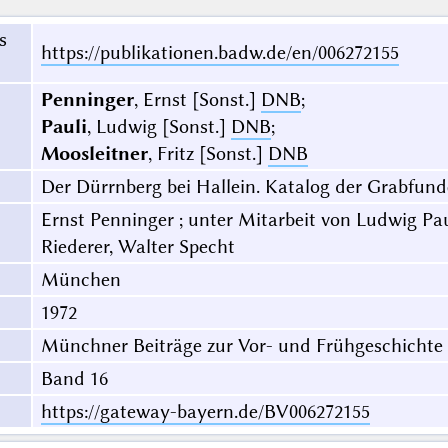
s
https://publikationen.badw.de/en/006272155
Penninger
, Ernst [Sonst.]
DNB
;
Pauli
, Ludwig [Sonst.]
DNB
;
Moosleitner
, Fritz [Sonst.]
DNB
Der Dürrnberg bei Hallein. Katalog der Grabfunde 
Ernst Penninger ; unter Mitarbeit von Ludwig Pau
Riederer, Walter Specht
München
1972
Münchner Beiträge zur Vor- und Frühgeschichte
Band 16
https://gateway-bayern.de/BV006272155