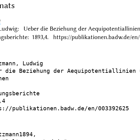
mats
e
Ludwig: Ueber die Beziehung der Aequipotentiallini
gsberichte: 1893,4. https://publikationen.badw.de/en
zmann, Ludwig

r die Beziehung der Aequipotentiallinien 
en

ungsberichte

4

s://publikationen.badw.de/en/003392625

tzmann1894,
