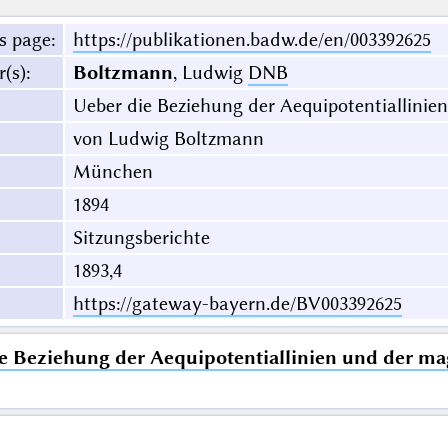
s page
:
https://publikationen.badw.de/en/003392625
r(s)
:
Boltzmann
, Ludwig
DNB
Ueber die Beziehung der Aequipotentiallinie
von Ludwig Boltzmann
München
1894
Sitzungsberichte
1893,4
https://gateway-bayern.de/BV003392625
e Beziehung der Aequipotentiallinien und der mag