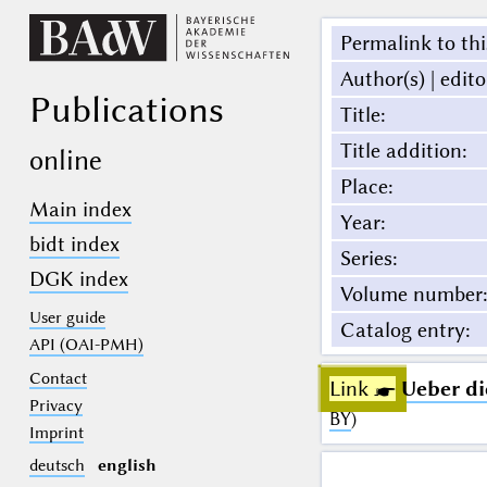
Permalink to thi
Author(s) | edito
Publications
Title
:
Title addition
:
online
Place
:
Main index
Year
:
bidt index
Series
:
DGK index
Volume number
:
User guide
Catalog entry
:
API (OAI-PMH)
Contact
Link ☛
Ueber di
Privacy
BY
)
Imprint
deutsch
english