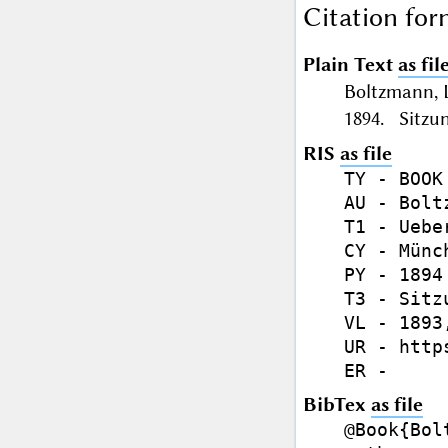
Citation for
Plain Text
as fil
Boltzmann, 
1894. Sitzun
RIS
as file
TY - BOOK

AU - Bolt
T1 - Uebe
CY - Münch
PY - 1894

T3 - Sitz
VL - 1893,
UR - http
BibTex
as file
@Book{Bol