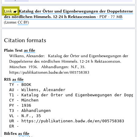
Link ☛
Katalog der Örter und Eigenbewegungen der Doppelsterne
des nördlichen Himmels. 12-24 h Rektascension
· PDF · 77 MB
(
License
:
CC BY
)
Citation formats
Plain Text
as file
Wilkens, Alexander: Katalog der Örter und Eigenbewegungen der
Doppelsterne des nördlichen Himmels. 12-24 h Rektascension.
München 1936. Abhandlungen: N.F., 35.
https://publikationen.badw.de/en/005758383
RIS
as file
TY - BOOK

AU - Wilkens, Alexander

T1 - Katalog der Örter und Eigenbewegungen der Doppe
CY - München

PY - 1936

T3 - Abhandlungen

VL - N.F., 35

UR - https://publikationen.badw.de/en/005758383

BibTex
as file