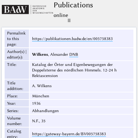
Publications
online
☰
Permalink
to this
https://publikationen.badw.de/en/005758383
page
:
Author(s) |
Wilkens
, Alexander
DNB
editor(s)
:
Title
:
Katalog der Örter und Eigenbewegungen der
Doppelsterne des nördlichen Himmels. 12-24 h
Rektascension
Title
A. Wilkens
addition
:
Place
:
München
Year
:
1936
Series
:
Abhandlungen
Volume
N.F., 35
number
:
Catalog
https://gateway-bayern.de/BV005758383
entry
: