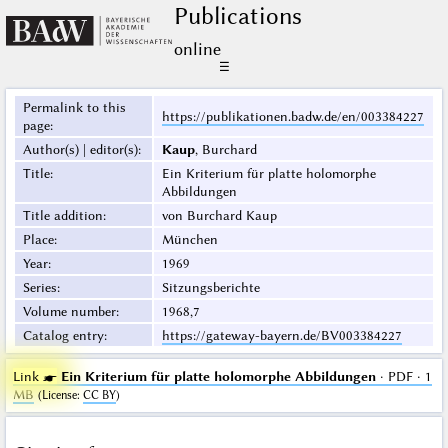
Publications
online
☰
Permalink to this
https://publikationen.badw.de/en/003384227
page
:
Author(s) | editor(s)
:
Kaup
, Burchard
Title
:
Ein Kriterium für platte holomorphe
Abbildungen
Title addition
:
von Burchard Kaup
Place
:
München
Year
:
1969
Series
:
Sitzungsberichte
Volume number
:
1968,7
Catalog entry
:
https://gateway-bayern.de/BV003384227
Link ☛
Ein Kriterium für platte holomorphe Abbildungen
· PDF · 1
MB
(
License
:
CC BY
)