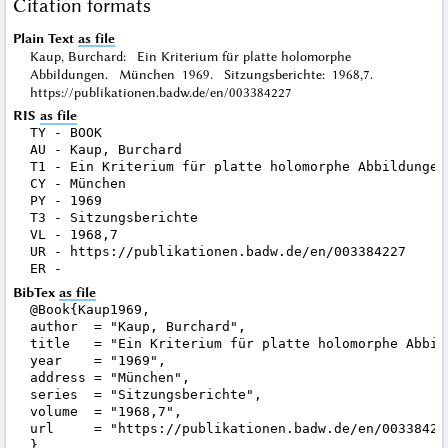
Citation formats
Plain Text
as file
Kaup, Burchard: Ein Kriterium für platte holomorphe
Abbildungen. München 1969. Sitzungsberichte: 1968,7.
https://publikationen.badw.de/en/003384227
RIS
as file
TY - BOOK

AU - Kaup, Burchard

T1 - Ein Kriterium für platte holomorphe Abbildungen

CY - München

PY - 1969

T3 - Sitzungsberichte

VL - 1968,7

UR - https://publikationen.badw.de/en/003384227

BibTex
as file
@Book{Kaup1969,

author  = "Kaup, Burchard",

title   = "Ein Kriterium für platte holomorphe Abbild
year    = "1969",

address = "München",

series  = "Sitzungsberichte",

volume  = "1968,7",

url     = "https://publikationen.badw.de/en/003384227