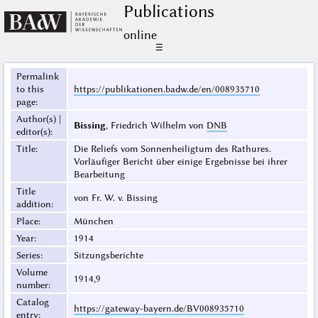
Publications
online
☰
Permalink
to this
https://publikationen.badw.de/en/008935710
page
:
Author(s) |
Bissing
, Friedrich Wilhelm von
DNB
editor(s)
:
Title
:
Die Reliefs vom Sonnenheiligtum des Rathures.
Vorläufiger Bericht über einige Ergebnisse bei ihrer
Bearbeitung
Title
von Fr. W. v. Bissing
addition
:
Place
:
München
Year
:
1914
Series
:
Sitzungsberichte
Volume
1914,9
number
:
Catalog
https://gateway-bayern.de/BV008935710
entry
: