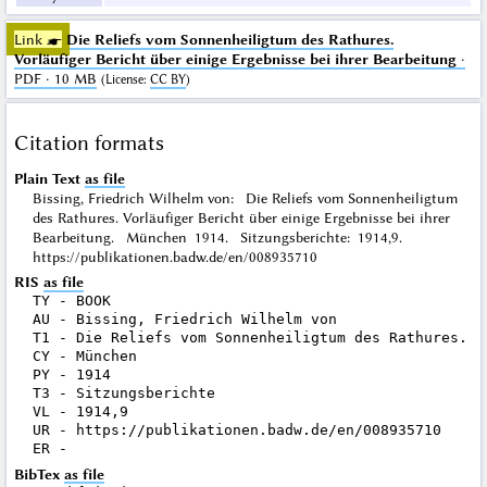
Link ☛
Die Reliefs vom Sonnenheiligtum des Rathures.
Vorläufiger Bericht über einige Ergebnisse bei ihrer Bearbeitung
·
PDF · 10 MB
(
License
:
CC BY
)
Citation formats
Plain Text
as file
Bissing, Friedrich Wilhelm von: Die Reliefs vom Sonnenheiligtum
des Rathures. Vorläufiger Bericht über einige Ergebnisse bei ihrer
Bearbeitung. München 1914. Sitzungsberichte: 1914,9.
https://publikationen.badw.de/en/008935710
RIS
as file
TY - BOOK

AU - Bissing, Friedrich Wilhelm von

T1 - Die Reliefs vom Sonnenheiligtum des Rathures. V
CY - München

PY - 1914

T3 - Sitzungsberichte

VL - 1914,9

UR - https://publikationen.badw.de/en/008935710

BibTex
as file