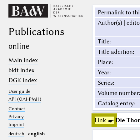
Permalink to thi
Author(s) | edito
Publications
Title
:
online
Title addition
:
Main index
Place
:
bidt index
Year
:
DGK index
Series
:
User guide
Volume number
:
API (OAI-PMH)
Catalog entry
:
Contact
Privacy
Link ☛
Die Tho
Imprint
deutsch
english