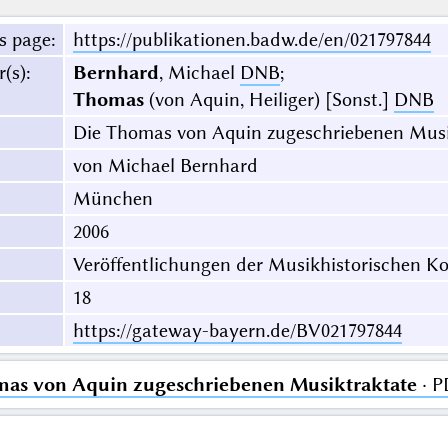
s page
:
https://publikationen.badw.de/en/021797844
r(s)
:
Bernhard
, Michael
DNB
;
Thomas
(von Aquin, Heiliger) [Sonst.]
DNB
Die Thomas von Aquin zugeschriebenen Musi
von Michael Bernhard
München
2006
Veröffentlichungen der Musikhistorischen K
18
https://gateway-bayern.de/BV021797844
mas von Aquin zugeschriebenen Musiktraktate
· P