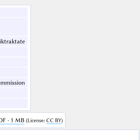
ktraktate
ommission
DF · 1 MB
(
License
:
CC BY
)