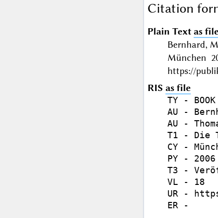
Citation for
Plain Text
as fil
Bernhard, M
München 200
https://publ
RIS
as file
TY - BOOK

AU - Bern
AU - Thom
T1 - Die 
CY - Münch
PY - 2006

T3 - Verö
VL - 18

UR - http