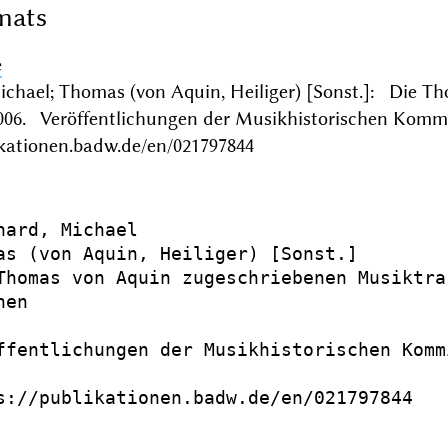
mats
e
ichael; Thomas (von Aquin, Heiliger) [Sonst.]: Die 
6. Veröffentlichungen der Musikhistorischen Komm
ikationen.badw.de/en/021797844
hard, Michael

as (von Aquin, Heiliger) [Sonst.]

Thomas von Aquin zugeschriebenen Musiktrak
en

ffentlichungen der Musikhistorischen Kommi
s://publikationen.badw.de/en/021797844
