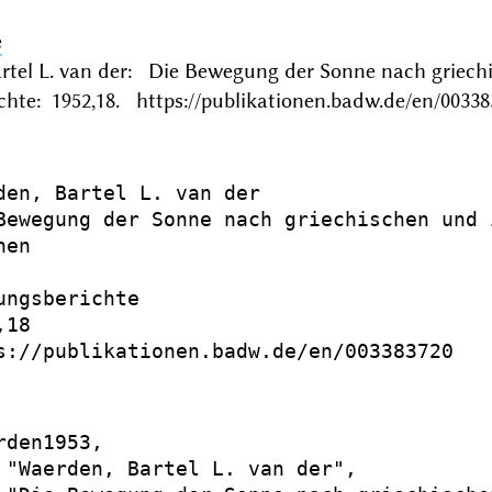
e
rtel L. van der: Die Bewegung der Sonne nach grie
chte: 1952,18. https://publikationen.badw.de/en/00338
den, Bartel L. van der

Bewegung der Sonne nach griechischen und 
en

ungsberichte

18

s://publikationen.badw.de/en/003383720

rden1953,

 "Waerden, Bartel L. van der",
