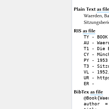
Plain Text
as fil
Waerden, Ba
Sitzungsberi
RIS
as file
TY - BOOK

AU - Waer
T1 - Die 
CY - Münch
PY - 1953

T3 - Sitz
VL - 1952,
UR - http
BibTex
as file
@Book{Wae
author  =