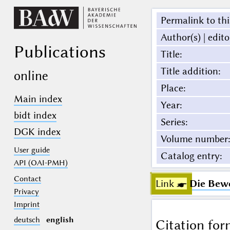
Permalink to thi
Author(s) | edito
Publications
Title
:
Title addition
:
online
Place
:
Main index
Year
:
bidt index
Series
:
DGK index
Volume number
:
User guide
Catalog entry
:
API (OAI-PMH)
Contact
Link ☛
Die Bewe
Privacy
Imprint
deutsch
english
Citation for