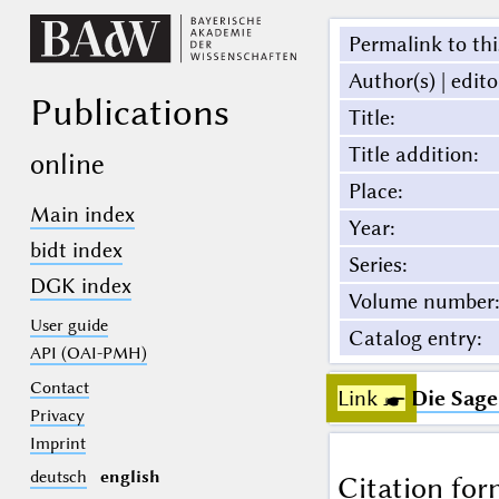
Permalink to thi
Author(s) | edito
Publications
Title
:
Title addition
:
online
Place
:
Main index
Year
:
bidt index
Series
:
DGK index
Volume number
:
User guide
Catalog entry
:
API (OAI-PMH)
Contact
Link ☛
Die Sag
Privacy
Imprint
deutsch
english
Citation for