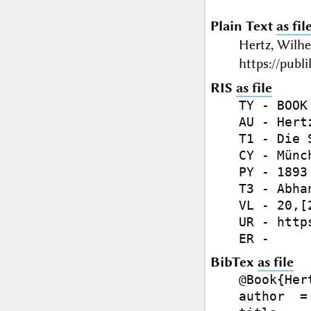
Plain Text
as fil
Hertz, Wilh
https://publ
RIS
as file
TY - BOOK

AU - Hert
T1 - Die 
CY - Münch
PY - 1893

T3 - Abhan
VL - 20,[
UR - http
BibTex
as file
@Book{Hert
author  =