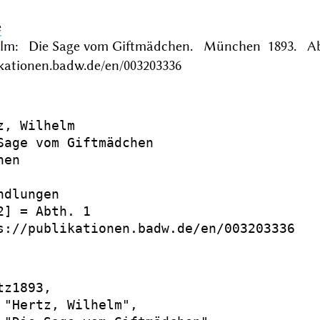
e
elm: Die Sage vom Giftmädchen. München 1893. Ab
ikationen.badw.de/en/003203336
z, Wilhelm

Sage vom Giftmädchen

en

dlungen

2] = Abth. 1

s://publikationen.badw.de/en/003203336

z1893,

 "Hertz, Wilhelm",
