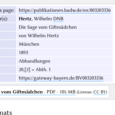
s page
:
https://publikationen.badw.de/en/003203336
r(s)
:
Hertz
, Wilhelm
DNB
Die Sage vom Giftmädchen
von Wilhelm Hertz
München
1893
Abhandlungen
20,[2] = Abth. 1
https://gateway-bayern.de/BV003203336
e vom Giftmädchen
· PDF · 105 MB
(
License
:
CC BY
)
mats