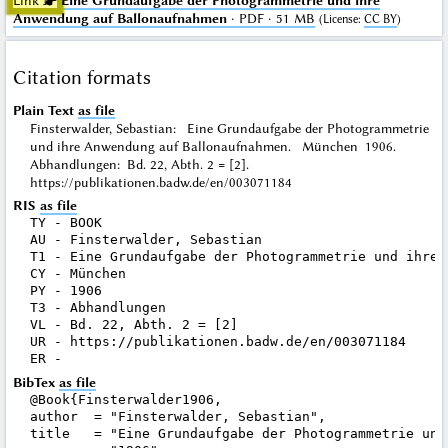
Link ☛
Eine Grundaufgabe der Photogrammetrie und ihre
Anwendung auf Ballonaufnahmen
· PDF · 51 MB
(
License
:
CC BY
)
Citation formats
Plain Text
as file
Finsterwalder, Sebastian: Eine Grundaufgabe der Photogrammetrie
und ihre Anwendung auf Ballonaufnahmen. München 1906.
Abhandlungen: Bd. 22, Abth. 2 = [2].
https://publikationen.badw.de/en/003071184
RIS
as file
TY - BOOK

AU - Finsterwalder, Sebastian

T1 - Eine Grundaufgabe der Photogrammetrie und ihre 
CY - München

PY - 1906

T3 - Abhandlungen

VL - Bd. 22, Abth. 2 = [2]

UR - https://publikationen.badw.de/en/003071184

BibTex
as file
@Book{Finsterwalder1906,

author  = "Finsterwalder, Sebastian",

title   = "Eine Grundaufgabe der Photogrammetrie und