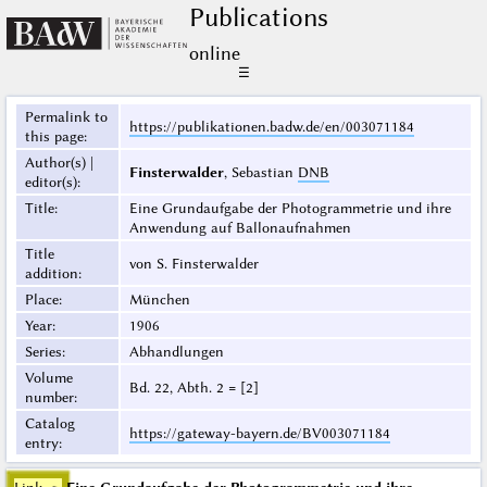
Publications
online
☰
Permalink to
https://publikationen.badw.de/en/003071184
this page
:
Author(s) |
Finsterwalder
, Sebastian
DNB
editor(s)
:
Title
:
Eine Grundaufgabe der Photogrammetrie und ihre
Anwendung auf Ballonaufnahmen
Title
von S. Finsterwalder
addition
:
Place
:
München
Year
:
1906
Series
:
Abhandlungen
Volume
Bd. 22, Abth. 2 = [2]
number
:
Catalog
https://gateway-bayern.de/BV003071184
entry
: