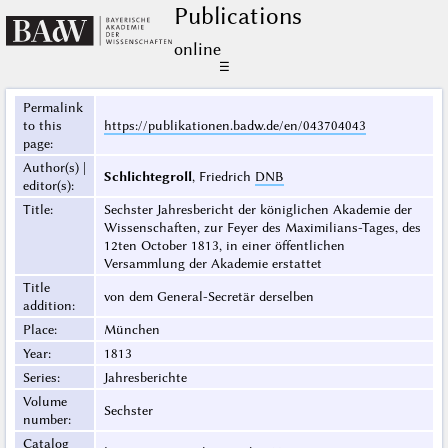
Publications
online
☰
Permalink
to this
https://publikationen.badw.de/en/043704043
page
:
Author(s) |
Schlichtegroll
, Friedrich
DNB
editor(s)
:
Title
:
Sechster Jahresbericht der königlichen Akademie der
Wissenschaften, zur Feyer des Maximilians-Tages, des
12ten October 1813, in einer öffentlichen
Versammlung der Akademie erstattet
Title
von dem General-Secretär derselben
addition
:
Place
:
München
Year
:
1813
Series
:
Jahresberichte
Volume
Sechster
number
:
Catalog