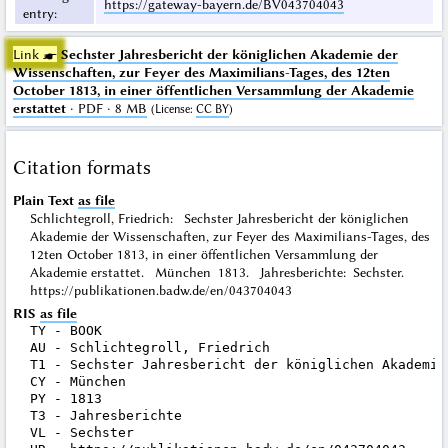
https://gateway-bayern.de/BV043704043
entry
:
Link ☛
Sechster Jahresbericht der königlichen Akademie der
Wissenschaften, zur Feyer des Maximilians-Tages, des 12ten
October 1813, in einer öffentlichen Versammlung der Akademie
erstattet
· PDF · 8 MB
(
License
:
CC BY
)
Citation formats
Plain Text
as file
Schlichtegroll, Friedrich: Sechster Jahresbericht der königlichen
Akademie der Wissenschaften, zur Feyer des Maximilians-Tages, des
12ten October 1813, in einer öffentlichen Versammlung der
Akademie erstattet. München 1813. Jahresberichte: Sechster.
https://publikationen.badw.de/en/043704043
RIS
as file
TY - BOOK

AU - Schlichtegroll, Friedrich

T1 - Sechster Jahresbericht der königlichen Akademie
CY - München

PY - 1813

T3 - Jahresberichte

VL - Sechster
