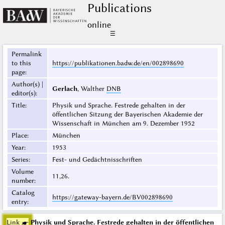
Publications
online
☰
Permalink
to this
https://publikationen.badw.de/en/002898690
page
:
Author(s) |
Gerlach
, Walther
DNB
editor(s)
:
Title
:
Physik und Sprache. Festrede gehalten in der
öffentlichen Sitzung der Bayerischen Akademie der
Wissenschaft in München am 9. Dezember 1952
Place
:
München
Year
:
1953
Series
:
Fest- und Gedächtnisschriften
Volume
11,26.
number
:
Catalog
https://gateway-bayern.de/BV002898690
entry
:
Link ☛
Physik und Sprache. Festrede gehalten in der öffentlichen