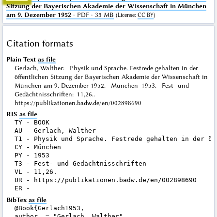
Sitzung der Bayerischen Akademie der Wissenschaft in München
am 9. Dezember 1952
· PDF · 35 MB
(
License
:
CC BY
)
Citation formats
Plain Text
as file
Gerlach, Walther: Physik und Sprache. Festrede gehalten in der
öffentlichen Sitzung der Bayerischen Akademie der Wissenschaft in
München am 9. Dezember 1952. München 1953. Fest- und
Gedächtnisschriften: 11,26..
https://publikationen.badw.de/en/002898690
RIS
as file
TY - BOOK

AU - Gerlach, Walther

T1 - Physik und Sprache. Festrede gehalten in der öf
CY - München

PY - 1953

T3 - Fest- und Gedächtnisschriften

VL - 11,26.

UR - https://publikationen.badw.de/en/002898690

BibTex
as file
@Book{Gerlach1953,

author  = "Gerlach, Walther",
