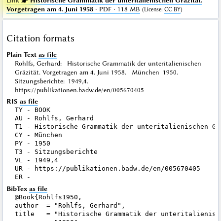
Link ☛
Historische Grammatik der unteritalienischen Gräzität.
Vorgetragen am 4. Juni 1958
· PDF · 118 MB
(
License
:
CC BY
)
Citation formats
Plain Text
as file
Rohlfs, Gerhard: Historische Grammatik der unteritalienischen
Gräzität. Vorgetragen am 4. Juni 1958. München 1950.
Sitzungsberichte: 1949,4.
https://publikationen.badw.de/en/005670405
RIS
as file
TY - BOOK

AU - Rohlfs, Gerhard

T1 - Historische Grammatik der unteritalienischen Gr
CY - München

PY - 1950

T3 - Sitzungsberichte

VL - 1949,4

UR - https://publikationen.badw.de/en/005670405

BibTex
as file
@Book{Rohlfs1950,

author  = "Rohlfs, Gerhard",

title   = "Historische Grammatik der unteritalienisc