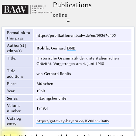
Publications
online
☰
Permalink to
https://publikationen.badw.de/en/005670405
this page
:
Author(s) |
Rohlfs
, Gerhard
DNB
editor(s)
:
Title
:
Historische Grammatik der unteritalienischen
Gräzität. Vorgetragen am 4. Juni 1958
Title
von Gerhard Rohlfs
addition
:
Place
:
München
Year
:
1950
Series
:
Sitzungsberichte
Volume
1949,4
number
:
Catalog
https://gateway-bayern.de/BV005670405
entry
: