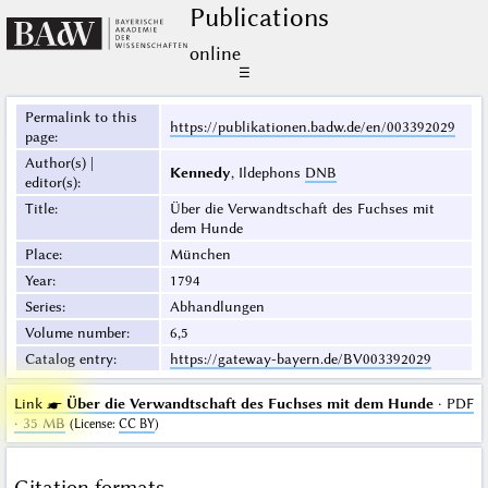
Publications
online
☰
Permalink to this
https://publikationen.badw.de/en/003392029
page
:
Author(s) |
Kennedy
, Ildephons
DNB
editor(s)
:
Title
:
Über die Verwandtschaft des Fuchses mit
dem Hunde
Place
:
München
Year
:
1794
Series
:
Abhandlungen
Volume number
:
6,5
Catalog entry
:
https://gateway-bayern.de/BV003392029
Link ☛
Über die Verwandtschaft des Fuchses mit dem Hunde
· PDF
· 35 MB
(
License
:
CC BY
)
Citation formats