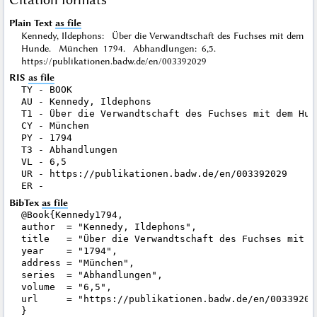
Plain Text
as file
Kennedy, Ildephons: Über die Verwandtschaft des Fuchses mit dem
Hunde. München 1794. Abhandlungen: 6,5.
https://publikationen.badw.de/en/003392029
RIS
as file
TY - BOOK

AU - Kennedy, Ildephons

T1 - Über die Verwandtschaft des Fuchses mit dem Hund
CY - München

PY - 1794

T3 - Abhandlungen

VL - 6,5

UR - https://publikationen.badw.de/en/003392029

BibTex
as file
@Book{Kennedy1794,

author  = "Kennedy, Ildephons",

title   = "Über die Verwandtschaft des Fuchses mit de
year    = "1794",

address = "München",

series  = "Abhandlungen",

volume  = "6,5",

url     = "https://publikationen.badw.de/en/003392029