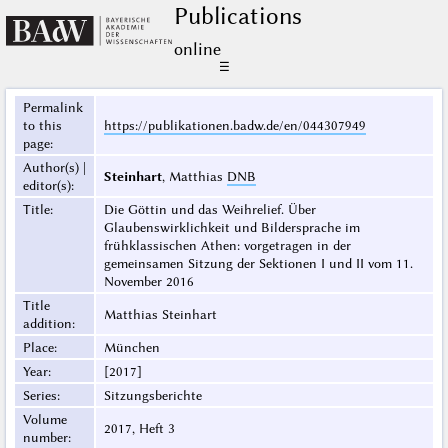
Publications
online
☰
Permalink
to this
https://publikationen.badw.de/en/044307949
page
:
Author(s) |
Steinhart
, Matthias
DNB
editor(s)
:
Title
:
Die Göttin und das Weihrelief. Über
Glaubenswirklichkeit und Bildersprache im
frühklassischen Athen: vorgetragen in der
gemeinsamen Sitzung der Sektionen I und II vom 11.
November 2016
Title
Matthias Steinhart
addition
:
Place
:
München
Year
:
[2017]
Series
:
Sitzungsberichte
Volume
2017, Heft 3
number
: