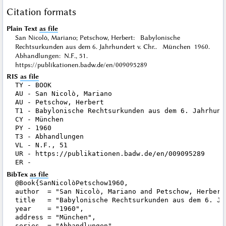
Citation formats
Plain Text
as file
San Nicolò, Mariano; Petschow, Herbert: Babylonische
Rechtsurkunden aus dem 6. Jahrhundert v. Chr.. München 1960.
Abhandlungen: N.F., 51.
https://publikationen.badw.de/en/009095289
RIS
as file
TY - BOOK

AU - San Nicolò, Mariano

AU - Petschow, Herbert

T1 - Babylonische Rechtsurkunden aus dem 6. Jahrhunde
CY - München

PY - 1960

T3 - Abhandlungen

VL - N.F., 51

UR - https://publikationen.badw.de/en/009095289

BibTex
as file
@Book{SanNicolòPetschow1960,

author  = "San Nicolò, Mariano and Petschow, Herbert"
title   = "Babylonische Rechtsurkunden aus dem 6. Jah
year    = "1960",

address = "München",

series  = "Abhandlungen",
