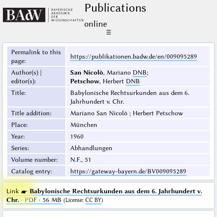
Publications
online
☰
Permalink to this
https://publikationen.badw.de/en/009095289
page
:
Author(s) |
San Nicolò
, Mariano
DNB
;
editor(s)
:
Petschow
, Herbert
DNB
Title
:
Babylonische Rechtsurkunden aus dem 6.
Jahrhundert v. Chr.
Title addition
:
Mariano San Nicolò ; Herbert Petschow
Place
:
München
Year
:
1960
Series
:
Abhandlungen
Volume number
:
N.F., 51
Catalog entry
:
https://gateway-bayern.de/BV009095289
Link ☛
Babylonische Rechtsurkunden aus dem 6. Jahrhundert v.
Chr.
· PDF · 56 MB
(
License
:
CC BY
)