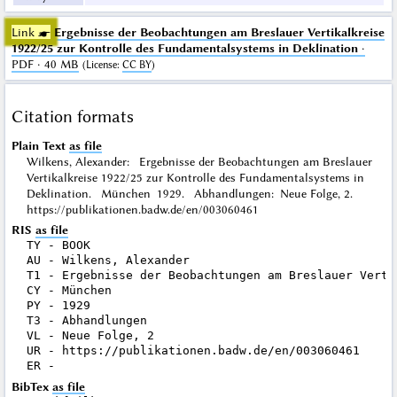
Link ☛
Ergebnisse der Beobachtungen am Breslauer Vertikalkreise
1922/25 zur Kontrolle des Fundamentalsystems in Deklination
·
PDF · 40 MB
(
License
:
CC BY
)
Citation formats
Plain Text
as file
Wilkens, Alexander: Ergebnisse der Beobachtungen am Breslauer
Vertikalkreise 1922/25 zur Kontrolle des Fundamentalsystems in
Deklination. München 1929. Abhandlungen: Neue Folge, 2.
https://publikationen.badw.de/en/003060461
RIS
as file
TY - BOOK

AU - Wilkens, Alexander

T1 - Ergebnisse der Beobachtungen am Breslauer Verti
CY - München

PY - 1929

T3 - Abhandlungen

VL - Neue Folge, 2

UR - https://publikationen.badw.de/en/003060461

BibTex
as file