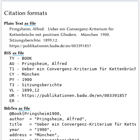
Citation formats
Plain Text
as file
Pringsheim, Alfred: Ueber ein Convergenz-Kriterium für
Kettenbrüche mit positiven Gliedern. München 1900.
Sitzungsberichte: 1899,12.
https://publikationen.badw.de/en/003391857
RIS
as file
TY - BOOK

AU - Pringsheim, Alfred

T1 - Ueber ein Convergenz-Kriterium für Kettenbrüche 
CY - München

PY - 1900

T3 - Sitzungsberichte

VL - 1899,12

UR - https://publikationen.badw.de/en/003391857

BibTex
as file
@Book{Pringsheim1900,

author  = "Pringsheim, Alfred",

title   = "Ueber ein Convergenz-Kriterium für Ketten
year    = "1900",

address = "München",
