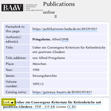
Publications
online
☰
Permalink to
https://publikationen.badw.de/en/003391857
this page
:
Author(s) |
Pringsheim
, Alfred
DNB
editor(s)
:
Title
:
Ueber ein Convergenz-Kriterium für Kettenbrüche
mit positiven Gliedern
Title addition
:
von Alfred Pringsheim
Place
:
München
Year
:
1900
Series
:
Sitzungsberichte
Volume
1899,12
number
:
Catalog entry
:
https://gateway-bayern.de/BV003391857
Link ☛
Ueber ein Convergenz-Kriterium für Kettenbrüche mit
positiven Gliedern
· PDF · 319 KB
(
License
:
CC BY
)