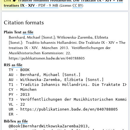
Link ☛
Traditio Iohannis Hollandrini. Die Traktate IX - XIV = The
treatises IX - XIV
· PDF · 9 MB
(
License
:
CC BY
)
Citation formats
Plain Text
as file
Bernhard, Michael [Sonst.]; Witkowska-Zaremba, Elżbieta
[Sonst.]: Traditio Iohannis Hollandrini. Die Traktate IX - XIV = The
treatises IX - XIV. München 2013. Veröffentlichungen der
Musikhistorischen Kommission: 22.
https://publikationen.badw.de/en/040788805
RIS
as file
TY - BOOK

AU - Bernhard, Michael [Sonst.]

AU - Witkowska-Zaremba, Elżbieta [Sonst.]

T1 - Traditio Iohannis Hollandrini. Die Traktate IX 
CY - München

PY - 2013

T3 - Veröffentlichungen der Musikhistorischen Kommiss
VL - 22

UR - https://publikationen.badw.de/en/040788805

BibTex
as file
@Book{BernhardWitkowskaZaremba2013,
