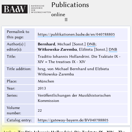
Publications
online
☰
Permalink to
https://publikationen.badw.de/en/040788805
this page
:
Author(s) |
Bernhard
, Michael [Sonst.]
DNB
;
editor(s)
:
Witkowska-Zaremba
, Elżbieta [Sonst.]
DNB
Title
:
Traditio Iohannis Hollandrini. Die Traktate IX -
XIV = The treatises IX - XIV
Title addition
:
hrsg. von Michael Bernhard und Elżbieta
Witkowska-Zaremba
Place
:
München
Year
:
2013
Series
:
Veröffentlichungen der Musikhistorischen
Kommission
Volume
22
number
:
Catalog entry
:
https://gateway-bayern.de/BV040788805