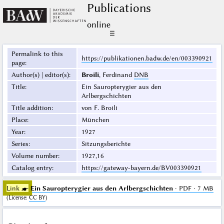
Publications
online
☰
Permalink to this
https://publikationen.badw.de/en/003390921
page
:
Author(s) | editor(s)
:
Broili
, Ferdinand
DNB
Title
:
Ein Sauropterygier aus den
Arlbergschichten
Title addition
:
von F. Broili
Place
:
München
Year
:
1927
Series
:
Sitzungsberichte
Volume number
:
1927,16
Catalog entry
:
https://gateway-bayern.de/BV003390921
Link ☛
Ein Sauropterygier aus den Arlbergschichten
· PDF · 7 MB
(
License
:
CC BY
)