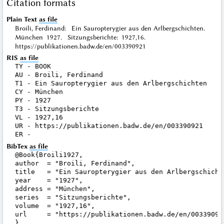
Citation formats
Plain Text
as file
Broili, Ferdinand: Ein Sauropterygier aus den Arlbergschichten.
München 1927. Sitzungsberichte: 1927,16.
https://publikationen.badw.de/en/003390921
RIS
as file
TY - BOOK

AU - Broili, Ferdinand

T1 - Ein Sauropterygier aus den Arlbergschichten

CY - München

PY - 1927

T3 - Sitzungsberichte

VL - 1927,16

UR - https://publikationen.badw.de/en/003390921

BibTex
as file
@Book{Broili1927,

author  = "Broili, Ferdinand",

title   = "Ein Sauropterygier aus den Arlbergschichte
year    = "1927",

address = "München",

series  = "Sitzungsberichte",

volume  = "1927,16",

url     = "https://publikationen.badw.de/en/003390921