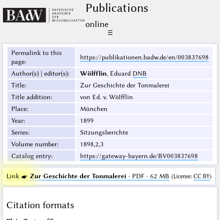
Publications
online
☰
Permalink to this
https://publikationen.badw.de/en/003837698
page
:
Author(s) | editor(s)
:
Wölfflin
, Eduard
DNB
Title
:
Zur Geschichte der Tonmalerei
Title addition
:
von Ed. v. Wölfflin
Place
:
München
Year
:
1899
Series
:
Sitzungsberichte
Volume number
:
1898,2,3
Catalog entry
:
https://gateway-bayern.de/BV003837698
Link ☛
Zur Geschichte der Tonmalerei
· PDF · 62 MB
(
License
:
CC BY
)
Citation formats