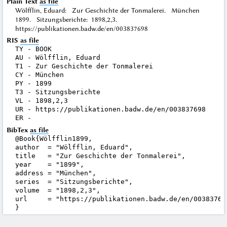
Plain Text
as file
Wölfflin, Eduard: Zur Geschichte der Tonmalerei. München
1899. Sitzungsberichte: 1898,2,3.
https://publikationen.badw.de/en/003837698
RIS
as file
TY - BOOK

AU - Wölfflin, Eduard

T1 - Zur Geschichte der Tonmalerei

CY - München

PY - 1899

T3 - Sitzungsberichte

VL - 1898,2,3

UR - https://publikationen.badw.de/en/003837698

BibTex
as file
@Book{Wölfflin1899,

author  = "Wölfflin, Eduard",

title   = "Zur Geschichte der Tonmalerei",

year    = "1899",

address = "München",

series  = "Sitzungsberichte",

volume  = "1898,2,3",

url     = "https://publikationen.badw.de/en/003837698