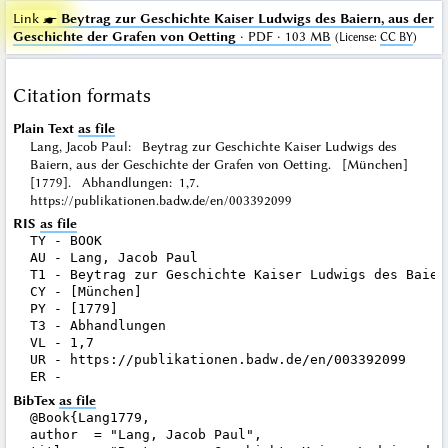
Link ☛
Beytrag zur Geschichte Kaiser Ludwigs des Baiern, aus der
Geschichte der Grafen von Oetting
· PDF · 103 MB
(
License
:
CC BY
)
Citation formats
Plain Text
as file
Lang, Jacob Paul: Beytrag zur Geschichte Kaiser Ludwigs des
Baiern, aus der Geschichte der Grafen von Oetting. [München]
[1779]. Abhandlungen: 1,7.
https://publikationen.badw.de/en/003392099
RIS
as file
TY - BOOK

AU - Lang, Jacob Paul

T1 - Beytrag zur Geschichte Kaiser Ludwigs des Baier
CY - [München]

PY - [1779]

T3 - Abhandlungen

VL - 1,7

UR - https://publikationen.badw.de/en/003392099

BibTex
as file
@Book{Lang1779,

author  = "Lang, Jacob Paul",
