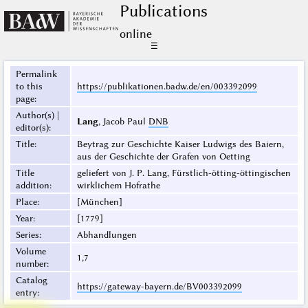
Publications
online
☰
Permalink
to this
https://publikationen.badw.de/en/003392099
page
:
Author(s) |
Lang
, Jacob Paul
DNB
editor(s)
:
Title
:
Beytrag zur Geschichte Kaiser Ludwigs des Baiern,
aus der Geschichte der Grafen von Oetting
Title
geliefert von J. P. Lang, Fürstlich-ötting-öttingischen
addition
:
wirklichem Hofrathe
Place
:
[München]
Year
:
[1779]
Series
:
Abhandlungen
Volume
1,7
number
:
Catalog
https://gateway-bayern.de/BV003392099
entry
: