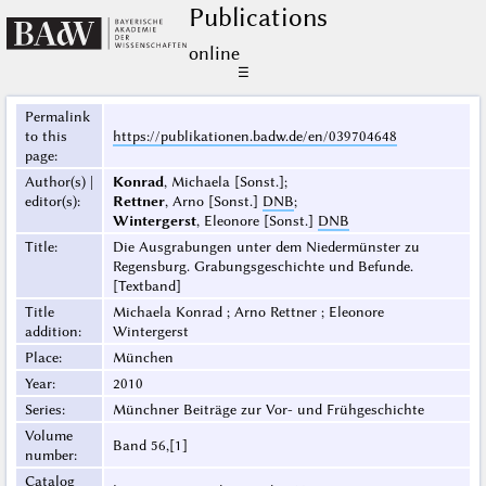
Publications
online
☰
Permalink
to this
https://publikationen.badw.de/en/039704648
page
:
Author(s) |
Konrad
, Michaela [Sonst.];
editor(s)
:
Rettner
, Arno [Sonst.]
DNB
;
Wintergerst
, Eleonore [Sonst.]
DNB
Title
:
Die Ausgrabungen unter dem Niedermünster zu
Regensburg. Grabungsgeschichte und Befunde.
[Textband]
Title
Michaela Konrad ; Arno Rettner ; Eleonore
addition
:
Wintergerst
Place
:
München
Year
:
2010
Series
:
Münchner Beiträge zur Vor- und Frühgeschichte
Volume
Band 56,[1]
number
:
Catalog