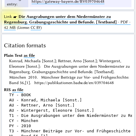
https://gateway-bayern.de/BV039704648
entry
:
Link ☛
Die Ausgrabungen unter dem Niedermünster zu
Regensburg. Grabungsgeschichte und Befunde. [Textband]
· PDF ·
42 MB
(
License
:
CC BY
)
Citation formats
Plain Text
as file
Konrad, Michaela [Sonst.]; Rettner, Arno [Sonst.]; Wintergerst,
Eleonore [Sonst.]: Die Ausgrabungen unter dem Niedermünster zu
Regensburg. Grabungsgeschichte und Befunde. [Textband].
München 2010. Münchner Beiträge zur Vor- und Frühgeschichte:
Band 56,[1]. https://publikationen.badw.de/en/039704648
RIS
as file
TY - BOOK

AU - Konrad, Michaela [Sonst.]

AU - Rettner, Arno [Sonst.]

AU - Wintergerst, Eleonore [Sonst.]

T1 - Die Ausgrabungen unter dem Niedermünster zu Reg
CY - München

PY - 2010

T3 - Münchner Beiträge zur Vor- und Frühgeschichte
