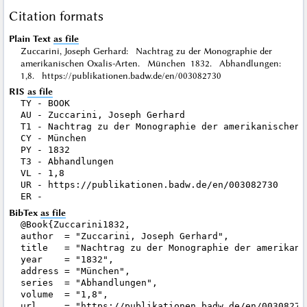
Citation formats
Plain Text
as file
Zuccarini, Joseph Gerhard: Nachtrag zu der Monographie der
amerikanischen Oxalis-Arten. München 1832. Abhandlungen:
1,8. https://publikationen.badw.de/en/003082730
RIS
as file
TY - BOOK

AU - Zuccarini, Joseph Gerhard

T1 - Nachtrag zu der Monographie der amerikanischen O
CY - München

PY - 1832

T3 - Abhandlungen

VL - 1,8

UR - https://publikationen.badw.de/en/003082730

BibTex
as file
@Book{Zuccarini1832,

author  = "Zuccarini, Joseph Gerhard",

title   = "Nachtrag zu der Monographie der amerikanis
year    = "1832",

address = "München",

series  = "Abhandlungen",

volume  = "1,8",

url     = "https://publikationen.badw.de/en/003082730