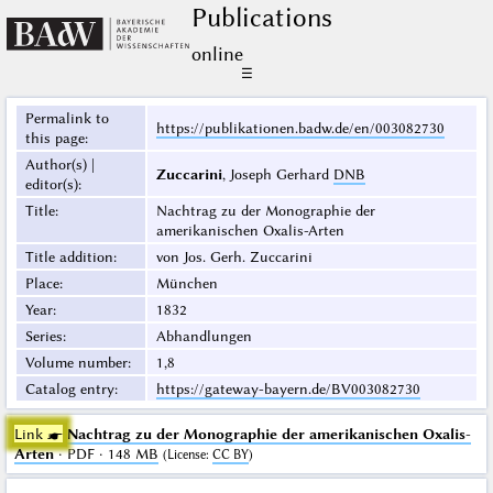
Publications
online
☰
Permalink to
https://publikationen.badw.de/en/003082730
this page
:
Author(s) |
Zuccarini
, Joseph Gerhard
DNB
editor(s)
:
Title
:
Nachtrag zu der Monographie der
amerikanischen Oxalis-Arten
Title addition
:
von Jos. Gerh. Zuccarini
Place
:
München
Year
:
1832
Series
:
Abhandlungen
Volume number
:
1,8
Catalog entry
:
https://gateway-bayern.de/BV003082730
Link ☛
Nachtrag zu der Monographie der amerikanischen Oxalis-
Arten
· PDF · 148 MB
(
License
:
CC BY
)