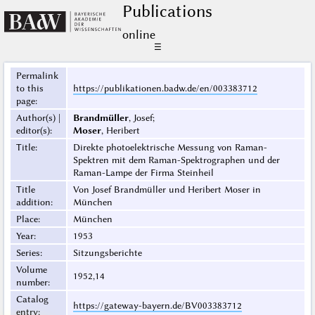
Publications
online
☰
Permalink
to this
https://publikationen.badw.de/en/003383712
page
:
Author(s) |
Brandmüller
, Josef;
editor(s)
:
Moser
, Heribert
Title
:
Direkte photoelektrische Messung von Raman-
Spektren mit dem Raman-Spektrographen und der
Raman-Lampe der Firma Steinheil
Title
Von Josef Brandmüller und Heribert Moser in
addition
:
München
Place
:
München
Year
:
1953
Series
:
Sitzungsberichte
Volume
1952,14
number
:
Catalog
https://gateway-bayern.de/BV003383712
entry
: