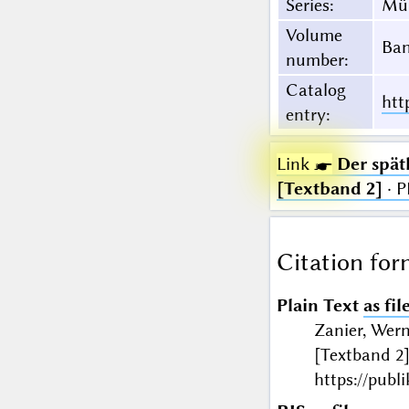
Series
:
Mün
Volume
Ban
number
:
Catalog
htt
entry
:
Link ☛
Der spät
[Textband 2]
· P
Citation for
Plain Text
as fil
Zanier, Wern
[Textband 2
https://publ