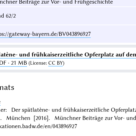
chner Beiträge zur Vor- und Frühgeschichte
d 62/2
ps://gateway-bayern.de/BV043896927
latène- und frühkaiserzeitliche Opferplatz auf 
DF · 21 MB
(
License
:
CC BY
)
mats
e
er: Der spätlatène- und frühkaiserzeitliche Opferpl
]. München [2016]. Münchner Beiträge zur Vor- und
ikationen.badw.de/en/043896927