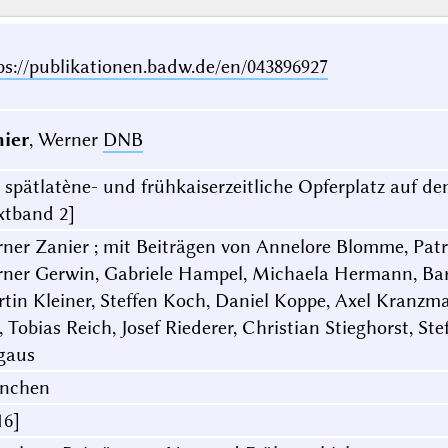
ps://publikationen.badw.de/en/043896927
ier
, Werner
DNB
 spätlatène- und frühkaiserzeitliche Opferplatz auf 
xtband 2]
ner Zanier ; mit Beiträgen von Annelore Blomme, Patri
ner Gerwin, Gabriele Hampel, Michaela Hermann, Bar
tin Kleiner, Steffen Koch, Daniel Koppe, Axel Kranzma
, Tobias Reich, Josef Riederer, Christian Stieghorst,
gaus
nchen
16]