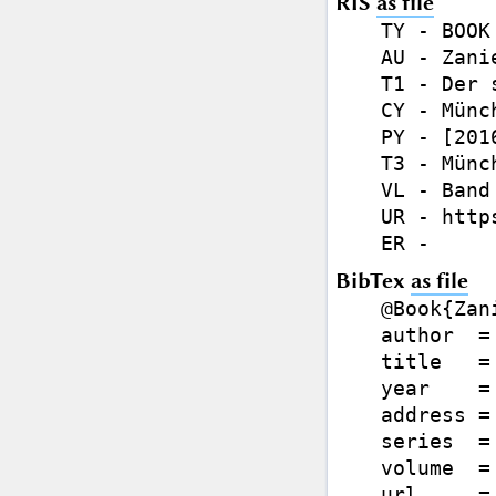
RIS
as file
TY - BOOK

AU - Zani
T1 - Der 
CY - Münch
PY - [2016
T3 - Münc
VL - Band 
UR - http
BibTex
as file
@Book{Zani
author  =
title   =
year    =
address =
series  =
volume  =
url     =