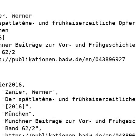
er, Werner

spätlatène- und frühkaiserzeitliche Opfer
en

]

hner Beiträge zur Vor- und Frühgeschichte

62/2

s://publikationen.badw.de/en/043896927

er2016,

 "Zanier, Werner",

 "Der spätlatène- und frühkaiserzeitliche
 "[2016]",

 "München",

 "Münchner Beiträge zur Vor- und Frühgesch
 "Band 62/2",

 "https://publikationen.badw.de/en/0438969