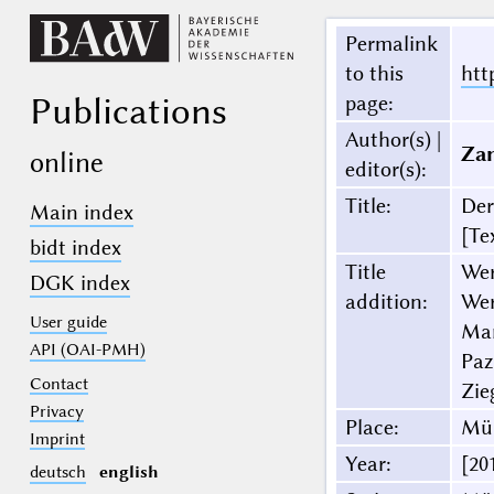
Permalink
to this
htt
Publications
page
:
Author(s) |
Zan
online
editor(s)
:
Title
:
Der
Main index
[Te
bidt index
Title
Wer
DGK index
addition
:
Wer
User guide
Mar
API (OAI-PMH)
Paz
Contact
Zie
Privacy
Place
:
Mü
Imprint
Year
:
[20
deutsch
english