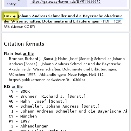
https://gateway-bayern.de/BV011636675
entry
:
Link ☛
Johann Andreas Schmeller und die Bayerische Akademie
der Wissenschaften. Dokumente und Erläuterungen
· PDF · 1281
MB
(
License
:
CC BY
)
Citation formats
Plain Text
as file
Brunner, Richard J. [Sonst.]; Hahn, Josef [Sonst.]; Schmeller, Johann
Andreas [Sonst.]: Johann Andreas Schmeller und die Bayerische
Akademie der Wissenschaften. Dokumente und Erläuterungen.
München 1997. Abhandlungen: Neue Folge, Heft 115.
https://publikationen.badw.de/en/011636675
RIS
as file
TY - BOOK

AU - Brunner, Richard J. [Sonst.]

AU - Hahn, Josef [Sonst.]

AU - Schmeller, Johann Andreas [Sonst.]

T1 - Johann Andreas Schmeller und die Bayerische Aka
CY - München

PY - 1997

T3 - Abhandlungen
