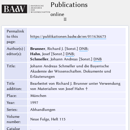
Publications
online
☰
Permalink
to this
https://publikationen.badw.de/en/011636675
page
:
Author(s) |
Brunner
, Richard J. [Sonst.]
DNB
;
editor(s)
:
Hahn
, Josef [Sonst.]
DNB
;
Schmeller
, Johann Andreas [Sonst.]
DNB
Title
:
Johann Andreas Schmeller und die Bayerische
Akademie der Wissenschaften. Dokumente und
Erläuterungen
Title
Bearbeitet von Richard J. Brunner unter Verwendung
addition
:
von Materialien von Josef Hahn †
Place
:
München
Year
:
1997
Series
:
Abhandlungen
Volume
Neue Folge, Heft 115
number
:
Catalog