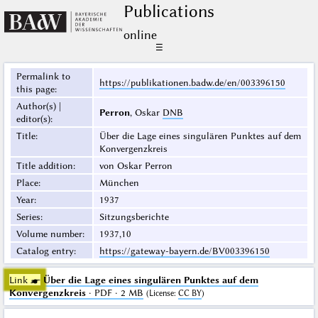
Publications
online
☰
Permalink to
https://publikationen.badw.de/en/003396150
this page
:
Author(s) |
Perron
, Oskar
DNB
editor(s)
:
Title
:
Über die Lage eines singulären Punktes auf dem
Konvergenzkreis
Title addition
:
von Oskar Perron
Place
:
München
Year
:
1937
Series
:
Sitzungsberichte
Volume number
:
1937,10
Catalog entry
:
https://gateway-bayern.de/BV003396150
Link ☛
Über die Lage eines singulären Punktes auf dem
Konvergenzkreis
· PDF · 2 MB
(
License
:
CC BY
)