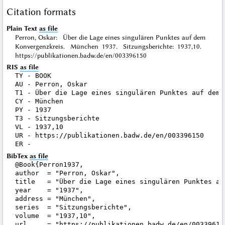
Citation formats
Plain Text
as file
Perron, Oskar: Über die Lage eines singulären Punktes auf dem
Konvergenzkreis. München 1937. Sitzungsberichte: 1937,10.
https://publikationen.badw.de/en/003396150
RIS
as file
TY - BOOK

AU - Perron, Oskar

T1 - Über die Lage eines singulären Punktes auf dem K
CY - München

PY - 1937

T3 - Sitzungsberichte

VL - 1937,10

UR - https://publikationen.badw.de/en/003396150

BibTex
as file
@Book{Perron1937,

author  = "Perron, Oskar",

title   = "Über die Lage eines singulären Punktes auf
year    = "1937",

address = "München",

series  = "Sitzungsberichte",

volume  = "1937,10",

url     = "https://publikationen.badw.de/en/003396150