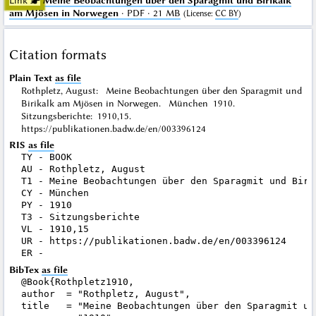
Link ☛
Meine Beobachtungen über den Sparagmit und Birikalk
am Mjösen in Norwegen
· PDF · 21 MB
(
License
:
CC BY
)
Citation formats
Plain Text
as file
Rothpletz, August: Meine Beobachtungen über den Sparagmit und
Birikalk am Mjösen in Norwegen. München 1910.
Sitzungsberichte: 1910,15.
https://publikationen.badw.de/en/003396124
RIS
as file
TY - BOOK

AU - Rothpletz, August

T1 - Meine Beobachtungen über den Sparagmit und Biri
CY - München

PY - 1910

T3 - Sitzungsberichte

VL - 1910,15

UR - https://publikationen.badw.de/en/003396124

BibTex
as file
@Book{Rothpletz1910,

author  = "Rothpletz, August",

title   = "Meine Beobachtungen über den Sparagmit un