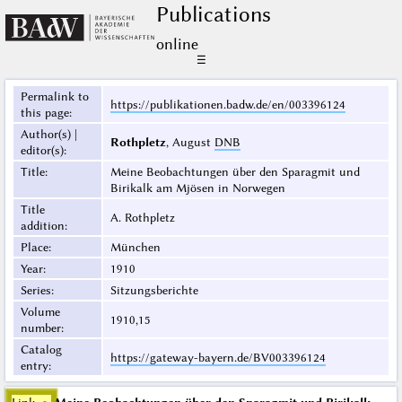
Publications
online
☰
Permalink to
https://publikationen.badw.de/en/003396124
this page
:
Author(s) |
Rothpletz
, August
DNB
editor(s)
:
Title
:
Meine Beobachtungen über den Sparagmit und
Birikalk am Mjösen in Norwegen
Title
A. Rothpletz
addition
:
Place
:
München
Year
:
1910
Series
:
Sitzungsberichte
Volume
1910,15
number
:
Catalog
https://gateway-bayern.de/BV003396124
entry
: