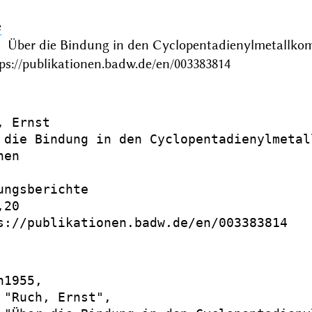
e
: Über die Bindung in den Cyclopentadienylmetallk
ps://publikationen.badw.de/en/003383814
 Ernst

 die Bindung in den Cyclopentadienylmetall
en

ungsberichte

20

s://publikationen.badw.de/en/003383814

1955,

 "Ruch, Ernst",
