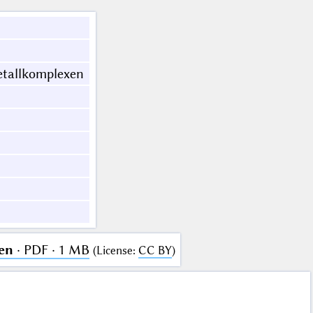
etallkomplexen
en
· PDF · 1 MB
(
License
:
CC BY
)