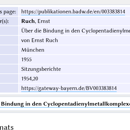
s page
:
https://publikationen.badw.de/en/003383814
r(s)
:
Ruch
, Ernst
Über die Bindung in den Cyclopentadienylm
von Ernst Ruch
München
1955
Sitzungsberichte
1954,20
https://gateway-bayern.de/BV003383814
e Bindung in den Cyclopentadienylmetallkomplex
mats