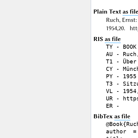
Plain Text
as fil
Ruch, Ernst
1954,20. htt
RIS
as file
TY - BOOK

AU - Ruch,
T1 - Über
CY - Münch
PY - 1955

T3 - Sitz
VL - 1954,
UR - http
BibTex
as file
@Book{Ruch
author  =