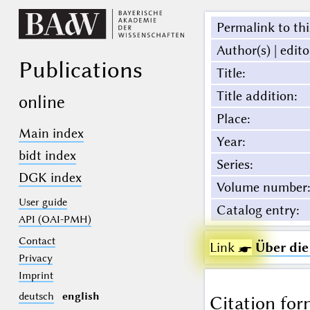
Permalink to thi
Author(s) | edito
Publications
Title
:
Title addition
:
online
Place
:
Main index
Year
:
bidt index
Series
:
DGK index
Volume number
:
User guide
Catalog entry
:
API (OAI-PMH)
Contact
Link ☛
Über di
Privacy
Imprint
deutsch
english
Citation for