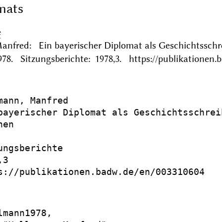
mats
e
nfred: Ein bayerischer Diplomat als Geschichtsschre
8. Sitzungsberichte: 1978,3. https://publikationen.
mann, Manfred

bayerischer Diplomat als Geschichtsschrei
en

ungsberichte

3

s://publikationen.badw.de/en/003310604

lmann1978,
