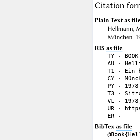
Citation for
Plain Text
as fil
Hellmann, Ma
München 197
RIS
as file
TY - BOOK

AU - Hell
T1 - Ein 
CY - Münch
PY - 1978

T3 - Sitz
VL - 1978,
UR - http
BibTex
as file
@Book{Hel