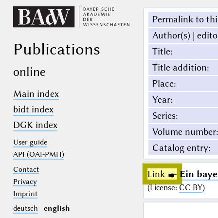
Permalink to thi
Author(s) | edito
Publications
Title
:
Title addition
:
online
Place
:
Main index
Year
:
bidt index
Series
:
DGK index
Volume number
:
User guide
Catalog entry
:
API (OAI-PMH)
Contact
Link ☛
Ein baye
Privacy
(
License
:
CC BY
)
Imprint
deutsch
english