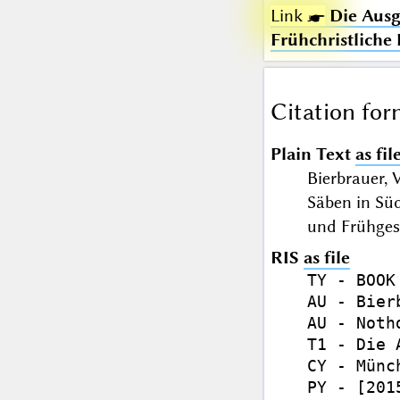
Link ☛
Die Ausg
Frühchristliche
Citation for
Plain Text
as fil
Bierbrauer, 
Säben in Süd
und Frühges
RIS
as file
TY - BOOK

AU - Bier
AU - Noth
T1 - Die 
CY - Münch
PY - [2015