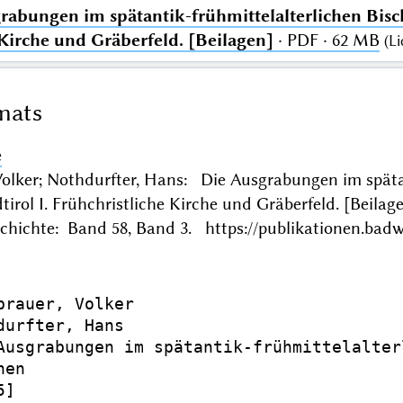
rabungen im spätantik-frühmittelalterlichen Bisch
 Kirche und Gräberfeld. [Beilagen]
· PDF · 62 MB
(
Li
mats
e
Volker; Nothdurfter, Hans: Die Ausgrabungen im spätan
tirol I. Frühchristliche Kirche und Gräberfeld. [Bei
chichte: Band 58, Band 3. https://publikationen.badw
brauer, Volker

durfter, Hans

Ausgrabungen im spätantik-frühmittelalter
en

]
