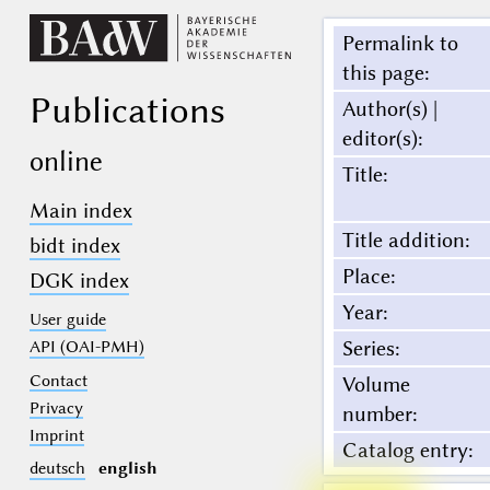
Permalink to
this page
:
Publications
Author(s) |
editor(s)
:
online
Title
:
Main index
Title addition
:
bidt index
Place
:
DGK index
Year
:
User guide
Series
:
API (OAI-PMH)
Contact
Volume
Privacy
number
:
Imprint
Catalog entry
:
deutsch
english