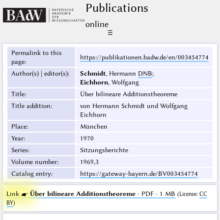
Publications
online
☰
Permalink to this
https://publikationen.badw.de/en/003454774
page
:
Author(s) | editor(s)
:
Schmidt
, Hermann
DNB
;
Eichhorn
, Wolfgang
Title
:
Über bilineare Additionstheoreme
Title addition
:
von Hermann Schmidt und Wolfgang
Eichhorn
Place
:
München
Year
:
1970
Series
:
Sitzungsberichte
Volume number
:
1969,3
Catalog entry
:
https://gateway-bayern.de/BV003454774
Link ☛
Über bilineare Additionstheoreme
· PDF · 1 MB
(
License
:
CC
BY
)