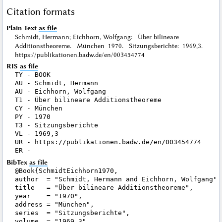
Citation formats
Plain Text
as file
Schmidt, Hermann; Eichhorn, Wolfgang: Über bilineare
Additionstheoreme. München 1970. Sitzungsberichte: 1969,3.
https://publikationen.badw.de/en/003454774
RIS
as file
TY - BOOK

AU - Schmidt, Hermann

AU - Eichhorn, Wolfgang

T1 - Über bilineare Additionstheoreme

CY - München

PY - 1970

T3 - Sitzungsberichte

VL - 1969,3

UR - https://publikationen.badw.de/en/003454774

BibTex
as file
@Book{SchmidtEichhorn1970,

author  = "Schmidt, Hermann and Eichhorn, Wolfgang",

title   = "Über bilineare Additionstheoreme",

year    = "1970",

address = "München",

series  = "Sitzungsberichte",

volume  = "1969,3",
