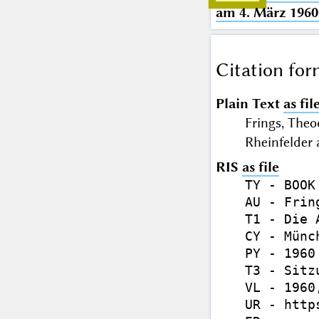
am 4. März 1960
Citation for
Plain Text
as fil
Frings, Theo
Rheinfelder
RIS
as file
TY - BOOK

AU - Frin
T1 - Die 
CY - Münch
PY - 1960

T3 - Sitz
VL - 1960,
UR - http