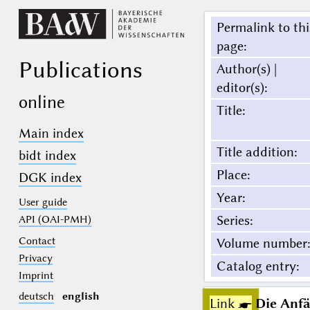
Permalink to thi
page
:
Publications
Author(s) |
editor(s)
:
online
Title
:
Main index
Title addition
:
bidt index
Place
:
DGK index
Year
:
User guide
Series
:
API (OAI-PMH)
Contact
Volume number
:
Privacy
Catalog entry
:
Imprint
deutsch
english
Link ☛
Die Anfä