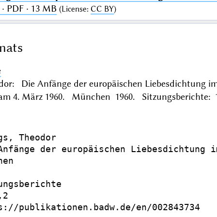
· PDF · 13 MB
(
License
:
CC BY
)
mats
e
dor: Die Anfänge der europäischen Liebesdichtung im
 am 4. März 1960. München 1960. Sitzungsberichte: 1
gs, Theodor

Anfänge der europäischen Liebesdichtung i
en

ungsberichte

2

s://publikationen.badw.de/en/002843734
