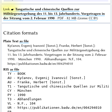
Link ☛
Tangutische und chinesische Quellen zur
Militärgesetzgebung des 11. bis 13. Jahrhunderts. Vorgetragen in
der Sitzung vom 2. Februar 1990
· PDF · 82 MB
(
License
:
CC BY
)
Citation formats
Plain Text
as file
Kyčanov, Evgenij Ivanovič [Sonst.]; Franke, Herbert [Sonst.]:
Tangutische und chinesische Quellen zur Militärgesetzgebung des
11. bis 13. Jahrhunderts. Vorgetragen in der Sitzung vom 2. Februar
1990. München 1990. Abhandlungen: N.F., 104.
https://publikationen.badw.de/en/004294010
RIS
as file
TY - BOOK

AU - Kyčanov, Evgenij Ivanovič [Sonst.]

AU - Franke, Herbert [Sonst.]

T1 - Tangutische und chinesische Quellen zur Militär
CY - München

PY - 1990

T3 - Abhandlungen

VL - N.F., 104

UR - https://publikationen.badw.de/en/004294010
