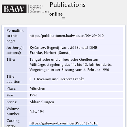
Publications
online
☰
Permalink
to this
https://publikationen.badw.de/en/004294010
page
:
Author(s) |
Kyčanov
, Evgenij Ivanovič [Sonst.]
DNB
;
editor(s)
:
Franke
, Herbert [Sonst.]
Title
:
Tangutische und chinesische Quellen zur
Militärgesetzgebung des 11. bis 13. Jahrhunderts.
Vorgetragen in der Sitzung vom 2. Februar 1990
Title
E. I. Kyčanov und Herbert Franke
addition
:
Place
:
München
Year
:
1990
Series
:
Abhandlungen
Volume
N.F., 104
number
:
Catalog
https://gateway-bayern.de/BV004294010
entry
: