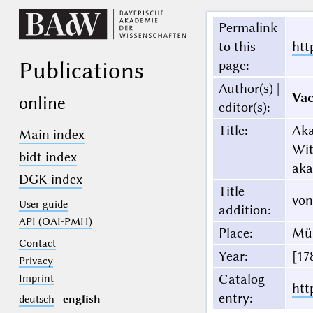
Permalink
to this
htt
Publications
page
:
Author(s) |
Vac
online
editor(s)
:
Title
:
Aka
Main index
Wit
bidt index
aka
DGK index
Title
von
User guide
addition
:
API (OAI-PMH)
Place
:
Mü
Contact
Year
:
[17
Privacy
Catalog
Imprint
htt
entry
:
deutsch
english