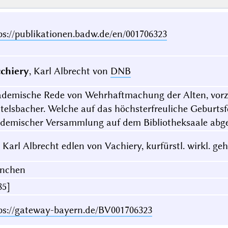
ps://publikationen.badw.de/en/001706323
chiery
, Karl Albrecht von
DNB
demische Rede von Wehrhaftmachung der Alten, vorzü
telsbacher. Welche auf das höchsterfreuliche Geburtsfes
demischer Versammlung auf dem Bibliotheksaale abg
 Karl Albrecht edlen von Vachiery, kurfürstl. wirkl. ge
nchen
85]
ps://gateway-bayern.de/BV001706323