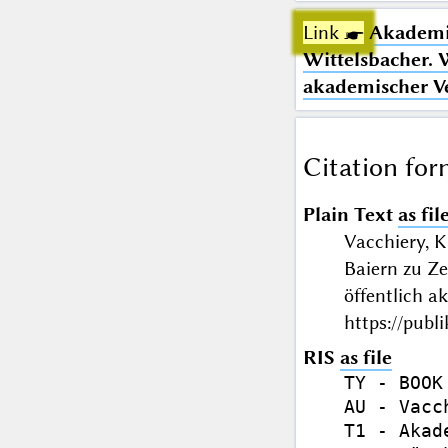
Link ☛
Akademis
Wittelsbacher. W
akademischer V
Citation for
Plain Text
as fil
Vacchiery, 
Baiern zu Ze
öffentlich 
https://publ
RIS
as file
TY - BOOK

AU - Vacc
T1 - Akad