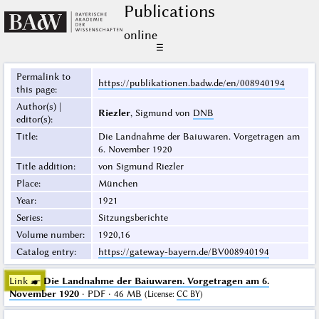
Publications
online
☰
Permalink to
https://publikationen.badw.de/en/008940194
this page
:
Author(s) |
Riezler
, Sigmund von
DNB
editor(s)
:
Title
:
Die Landnahme der Baiuwaren. Vorgetragen am
6. November 1920
Title addition
:
von Sigmund Riezler
Place
:
München
Year
:
1921
Series
:
Sitzungsberichte
Volume number
:
1920,16
Catalog entry
:
https://gateway-bayern.de/BV008940194
Link ☛
Die Landnahme der Baiuwaren. Vorgetragen am 6.
November 1920
· PDF · 46 MB
(
License
:
CC BY
)