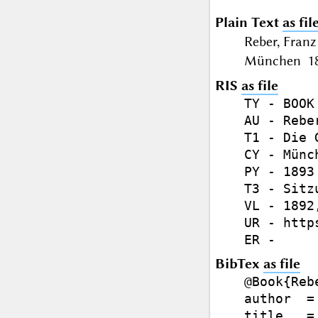
Plain Text
as fil
Reber, Fran
München 189
RIS
as file
TY - BOOK

AU - Rebe
T1 - Die 
CY - Münch
PY - 1893

T3 - Sitz
VL - 1892,
UR - http
BibTex
as file
@Book{Rebe
author  =
title   =