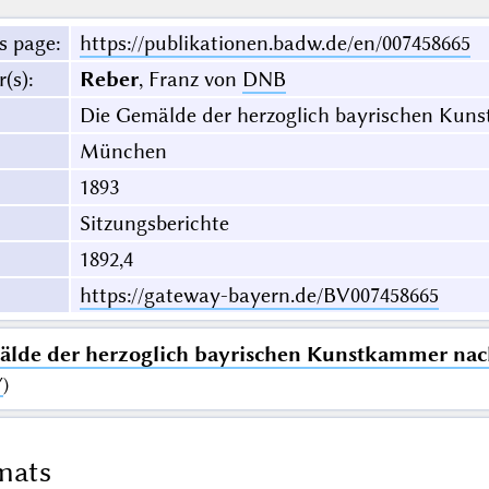
s page
:
https://publikationen.badw.de/en/007458665
r(s)
:
Reber
, Franz von
DNB
Die Gemälde der herzoglich bayrischen Kuns
München
1893
Sitzungsberichte
1892,4
https://gateway-bayern.de/BV007458665
lde der herzoglich bayrischen Kunstkammer nach
Y
)
mats