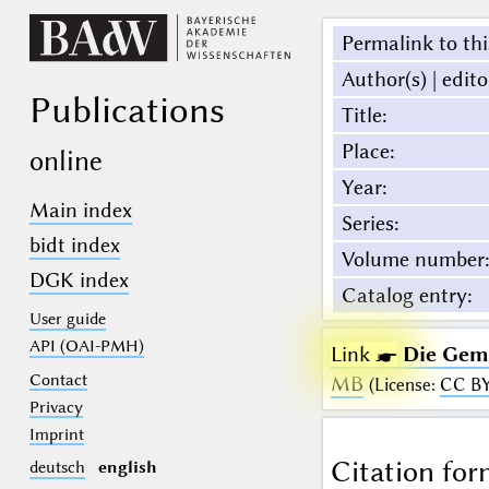
Permalink to thi
Author(s) | edito
Publications
Title
:
Place
:
online
Year
:
Main index
Series
:
bidt index
Volume number
:
DGK index
Catalog entry
:
User guide
API (OAI-PMH)
Link ☛
Die Gemä
Contact
MB
(
License
:
CC B
Privacy
Imprint
Citation for
deutsch
english