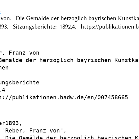
e
z von: Die Gemälde der herzoglich bayrischen Kunst
3. Sitzungsberichte: 1892,4. https://publikationen.
r, Franz von

Gemälde der herzoglich bayrischen Kunstka
en

ungsberichte

4

s://publikationen.badw.de/en/007458665

r1893,

 "Reber, Franz von",

 "Die Gemälde der herzoglich bayrischen K