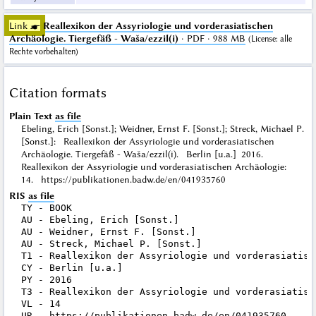
Link ☛
Reallexikon der Assyriologie und vorderasiatischen
Archäologie. Tiergefäß - Waša/ezzil(i)
· PDF · 988 MB
(
License
: alle
Rechte vorbehalten)
Citation formats
Plain Text
as file
Ebeling, Erich [Sonst.]; Weidner, Ernst F. [Sonst.]; Streck, Michael P.
[Sonst.]: Reallexikon der Assyriologie und vorderasiatischen
Archäologie. Tiergefäß - Waša/ezzil(i). Berlin [u.a.] 2016.
Reallexikon der Assyriologie und vorderasiatischen Archäologie:
14. https://publikationen.badw.de/en/041935760
RIS
as file
TY - BOOK

AU - Ebeling, Erich [Sonst.]

AU - Weidner, Ernst F. [Sonst.]

AU - Streck, Michael P. [Sonst.]

T1 - Reallexikon der Assyriologie und vorderasiatisc
CY - Berlin [u.a.]

PY - 2016

T3 - Reallexikon der Assyriologie und vorderasiatisch
VL - 14

UR - https://publikationen.badw.de/en/041935760
