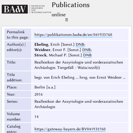
Publications
online
☰
Permalink
https://publikationen.badw.de/en/041935760
to this page
:
Author(s) |
Ebeling
, Erich [Sonst.]
DNB
;
editor(s)
:
Weidner
, Ernst F. [Sonst.]
DNB
;
Streck
, Michael P. [Sonst.]
DNB
Title
:
Reallexikon der Assyriologie und vorderasiatischen
Archäologie. Tiergefäß - Waša/ezzil(i)
Title
begr. von Erich Ebeling ... hrsg. von Ernst Weidner ...
addition
:
Place
:
Berlin [u.a.]
Year
:
2016
Series
:
Reallexikon der Assyriologie und vorderasiatischen
Archäologie
Volume
14
number
:
Catalog
https://gateway-bayern.de/BV041935760
entry
: