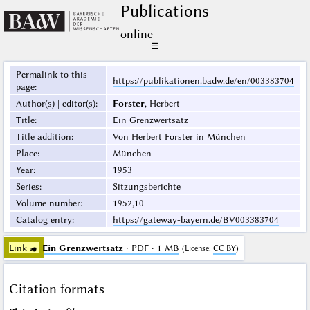
Publications
online
☰
Permalink to this
https://publikationen.badw.de/en/003383704
page
:
Author(s) | editor(s)
:
Forster
, Herbert
Title
:
Ein Grenzwertsatz
Title addition
:
Von Herbert Forster in München
Place
:
München
Year
:
1953
Series
:
Sitzungsberichte
Volume number
:
1952,10
Catalog entry
:
https://gateway-bayern.de/BV003383704
Link ☛
Ein Grenzwertsatz
· PDF · 1 MB
(
License
:
CC BY
)
Citation formats