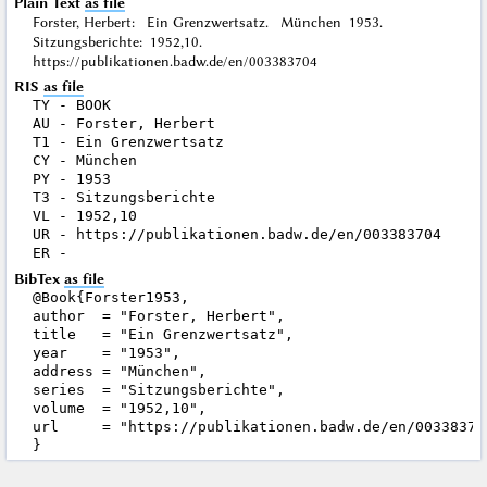
Plain Text
as file
Forster, Herbert: Ein Grenzwertsatz. München 1953.
Sitzungsberichte: 1952,10.
https://publikationen.badw.de/en/003383704
RIS
as file
TY - BOOK

AU - Forster, Herbert

T1 - Ein Grenzwertsatz

CY - München

PY - 1953

T3 - Sitzungsberichte

VL - 1952,10

UR - https://publikationen.badw.de/en/003383704

BibTex
as file
@Book{Forster1953,

author  = "Forster, Herbert",

title   = "Ein Grenzwertsatz",

year    = "1953",

address = "München",

series  = "Sitzungsberichte",

volume  = "1952,10",

url     = "https://publikationen.badw.de/en/003383704