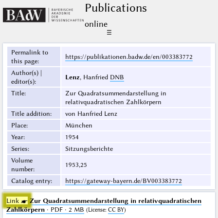
Publications
online
☰
Permalink to
https://publikationen.badw.de/en/003383772
this page
:
Author(s) |
Lenz
, Hanfried
DNB
editor(s)
:
Title
:
Zur Quadratsummendarstellung in
relativquadratischen Zahlkörpern
Title addition
:
von Hanfried Lenz
Place
:
München
Year
:
1954
Series
:
Sitzungsberichte
Volume
1953,25
number
:
Catalog entry
:
https://gateway-bayern.de/BV003383772
Link ☛
Zur Quadratsummendarstellung in relativquadratischen
Zahlkörpern
· PDF · 2 MB
(
License
:
CC BY
)