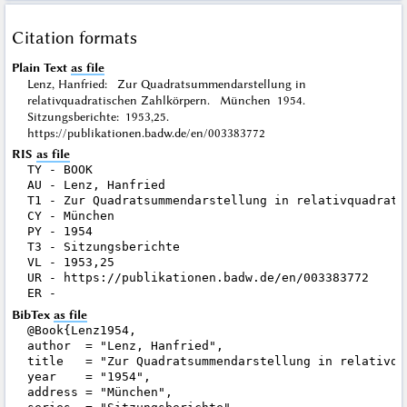
Citation formats
Plain Text
as file
Lenz, Hanfried: Zur Quadratsummendarstellung in
relativquadratischen Zahlkörpern. München 1954.
Sitzungsberichte: 1953,25.
https://publikationen.badw.de/en/003383772
RIS
as file
TY - BOOK

AU - Lenz, Hanfried

T1 - Zur Quadratsummendarstellung in relativquadratis
CY - München

PY - 1954

T3 - Sitzungsberichte

VL - 1953,25

UR - https://publikationen.badw.de/en/003383772

BibTex
as file
@Book{Lenz1954,

author  = "Lenz, Hanfried",

title   = "Zur Quadratsummendarstellung in relativqu
year    = "1954",

address = "München",
