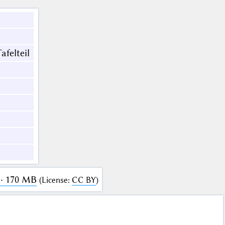
afelteil
 · 170 MB
(
License
:
CC BY
)