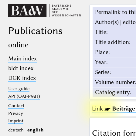
Permalink to thi
Author(s) | edito
Publications
Title
:
Title addition
:
online
Place
:
Main index
Year
:
bidt index
Series
:
DGK index
Volume number
:
User guide
Catalog entry
:
API (OAI-PMH)
Contact
Link ☛
Beiträge 
Privacy
Imprint
deutsch
english
Citation for