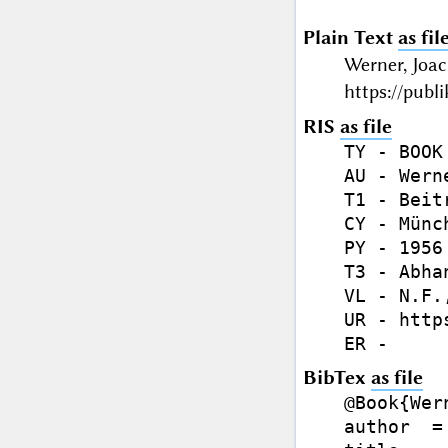
Plain Text
as fil
Werner, Joa
https://publ
RIS
as file
TY - BOOK

AU - Wern
T1 - Beit
CY - Münch
PY - 1956

T3 - Abhan
VL - N.F.,
UR - http
BibTex
as file
@Book{Wern
author  =