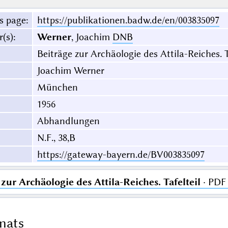
s page
:
https://publikationen.badw.de/en/003835097
r(s)
:
Werner
, Joachim
DNB
Beiträge zur Archäologie des Attila-Reiches. T
Joachim Werner
München
1956
Abhandlungen
N.F., 38,B
https://gateway-bayern.de/BV003835097
zur Archäologie des Attila-Reiches. Tafelteil
· PDF
mats