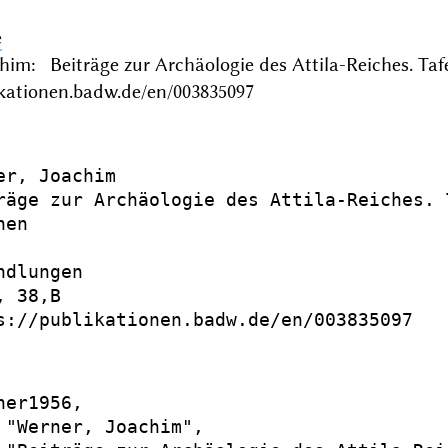
e
chim: Beiträge zur Archäologie des Attila-Reiches. 
ikationen.badw.de/en/003835097
er, Joachim

räge zur Archäologie des Attila-Reiches. T
en

dlungen

 38,B

s://publikationen.badw.de/en/003835097

er1956,

 "Werner, Joachim",
