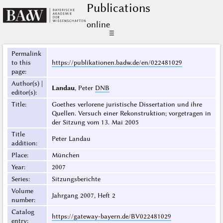
Publications
online
☰
Permalink
to this
https://publikationen.badw.de/en/022481029
page
:
Author(s) |
Landau
, Peter
DNB
editor(s)
:
Title
:
Goethes verlorene juristische Dissertation und ihre
Quellen. Versuch einer Rekonstruktion; vorgetragen in
der Sitzung vom 13. Mai 2005
Title
Peter Landau
addition
:
Place
:
München
Year
:
2007
Series
:
Sitzungsberichte
Volume
Jahrgang 2007, Heft 2
number
:
Catalog
https://gateway-bayern.de/BV022481029
entry
: