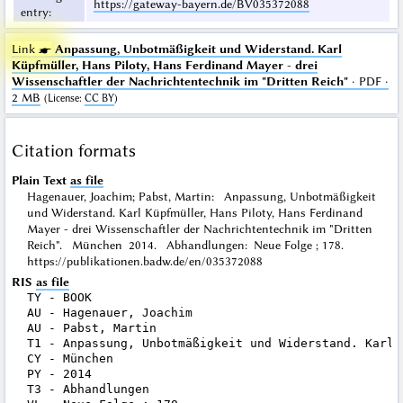
https://gateway-bayern.de/BV035372088
entry
:
Link ☛
Anpassung, Unbotmäßigkeit und Widerstand. Karl
Küpfmüller, Hans Piloty, Hans Ferdinand Mayer - drei
Wissenschaftler der Nachrichtentechnik im "Dritten Reich"
· PDF ·
2 MB
(
License
:
CC BY
)
Citation formats
Plain Text
as file
Hagenauer, Joachim; Pabst, Martin: Anpassung, Unbotmäßigkeit
und Widerstand. Karl Küpfmüller, Hans Piloty, Hans Ferdinand
Mayer - drei Wissenschaftler der Nachrichtentechnik im "Dritten
Reich". München 2014. Abhandlungen: Neue Folge ; 178.
https://publikationen.badw.de/en/035372088
RIS
as file
TY - BOOK

AU - Hagenauer, Joachim

AU - Pabst, Martin

T1 - Anpassung, Unbotmäßigkeit und Widerstand. Karl 
CY - München

PY - 2014

T3 - Abhandlungen
