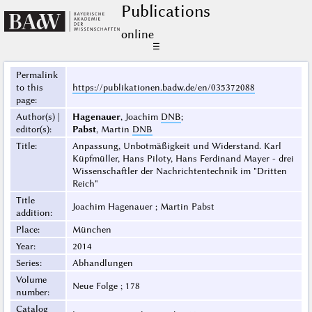
Publications
online
☰
Permalink
to this
https://publikationen.badw.de/en/035372088
page
:
Author(s) |
Hagenauer
, Joachim
DNB
;
editor(s)
:
Pabst
, Martin
DNB
Title
:
Anpassung, Unbotmäßigkeit und Widerstand. Karl
Küpfmüller, Hans Piloty, Hans Ferdinand Mayer - drei
Wissenschaftler der Nachrichtentechnik im "Dritten
Reich"
Title
Joachim Hagenauer ; Martin Pabst
addition
:
Place
:
München
Year
:
2014
Series
:
Abhandlungen
Volume
Neue Folge ; 178
number
:
Catalog