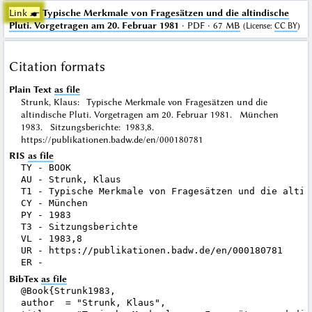
Link ☛
Typische Merkmale von Fragesätzen und die altindische
Pluti. Vorgetragen am 20. Februar 1981
· PDF · 67 MB
(
License
:
CC BY
)
Citation formats
Plain Text
as file
Strunk, Klaus: Typische Merkmale von Fragesätzen und die
altindische Pluti. Vorgetragen am 20. Februar 1981. München
1983. Sitzungsberichte: 1983,8.
https://publikationen.badw.de/en/000180781
RIS
as file
TY - BOOK

AU - Strunk, Klaus

T1 - Typische Merkmale von Fragesätzen und die altin
CY - München

PY - 1983

T3 - Sitzungsberichte

VL - 1983,8

UR - https://publikationen.badw.de/en/000180781

BibTex
as file
@Book{Strunk1983,

author  = "Strunk, Klaus",
