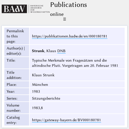
Publications
online
☰
Permalink
to this
https://publikationen.badw.de/en/000180781
page
:
Author(s) |
Strunk
, Klaus
DNB
editor(s)
:
Title
:
Typische Merkmale von Fragesätzen und die
altindische Pluti. Vorgetragen am 20. Februar 1981
Title
Klaus Strunk
addition
:
Place
:
München
Year
:
1983
Series
:
Sitzungsberichte
Volume
1983,8
number
:
Catalog
https://gateway-bayern.de/BV000180781
entry
: