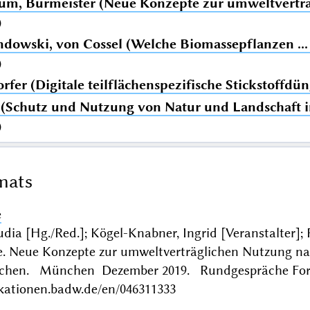
um, Burmeister (Neue Konzepte zur umweltvertr
)
dowski, von Cossel (Welche Biomassepflanzen ..
)
fer (Digitale teilflächenspezifische Stickstoffdün
l (Schutz und Nutzung von Natur und Landschaft i
)
mats
e
udia [Hg./Red.]; Kögel-Knabner, Ingrid [Veranstalter]
. Neue Konzepte zur umweltverträglichen Nutzung nat
nchen. München Dezember 2019. Rundgespräche Fo
ikationen.badw.de/en/046311333