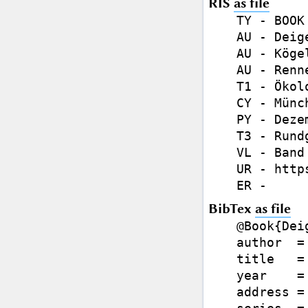
RIS
as file
TY - BOOK

AU - Deig
AU - Köge
AU - Renn
T1 - Ökol
CY - Münch
PY - Deze
T3 - Rund
VL - Band 
UR - http
BibTex
as file
@Book{Dei
author  =
title   =
year    =
address =