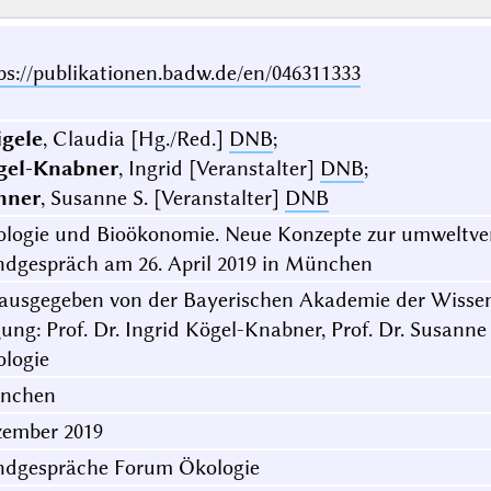
ps://publikationen.badw.de/en/046311333
gele
, Claudia [Hg./Red.]
DNB
;
gel-Knabner
, Ingrid [Veranstalter]
DNB
;
nner
, Susanne S. [Veranstalter]
DNB
logie und Bioökonomie. Neue Konzepte zur umweltver
dgespräch am 26. April 2019 in München
ausgegeben von der Bayerischen Akademie der Wissen
ung: Prof. Dr. Ingrid Kögel-Knabner, Prof. Dr. Susanne
logie
nchen
ember 2019
dgespräche Forum Ökologie