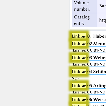
Volume
Ban
number
:
Catalog
htt
entry
:
Link ☛
01 Haber
Link ☛
02 Menni
(
License
:
CC BY-ND
Link ☛
03 Weber
(
License
:
CC BY-ND
Link ☛
04 Schön
ND
)
Link ☛
05 Arlin
(
License
:
CC BY-ND
Link ☛
06 Weiss