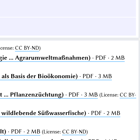
icense
:
CC BY-ND
)
ogie ... Agrarumweltmaßnahmen)
· PDF · 2 MB
 als Basis der Bioökonomie)
· PDF · 3 MB
t ... Pflanzenzüchtung)
· PDF · 3 MB
(
License
:
CC BY-
. wildlebende Süßwasserfische)
· PDF · 2 MB
lt)
· PDF · 2 MB
(
License
:
CC BY-ND
)