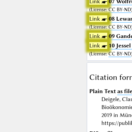
Link ☛
07 Wolfr
(
License
:
CC BY-ND
Link ☛
08 Lewan
(
License
:
CC BY-ND
Link ☛
09 Gandor
Link ☛
10 Jesse
(
License
:
CC BY-ND
Citation for
Plain Text
as fil
Deigele, Cla
Bioökonomie
2019 in Mü
https://publ