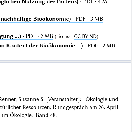
äglichen Nutzung des Bodens)
· PDF · 4 MB
. nachhaltige Bioökonomie)
· PDF · 3 MB
gung ...)
· PDF · 2 MB
(
License
:
CC BY-ND
)
m Kontext der Bioökonomie ...)
· PDF · 2 MB
; Renner, Susanne S. [Veranstalter]: Ökologie und
ürlicher Ressourcen; Rundgespräch am 26. April
rum Ökologie: Band 48.