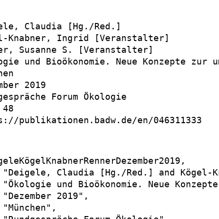
ele, Claudia [Hg./Red.]

l-Knabner, Ingrid [Veranstalter]

er, Susanne S. [Veranstalter]

ogie und Bioökonomie. Neue Konzepte zur u
en

mber 2019

gespräche Forum Ökologie

48

s://publikationen.badw.de/en/046311333

geleKögelKnabnerRennerDezember2019,

 "Deigele, Claudia [Hg./Red.] and Kögel-K
 "Ökologie und Bioökonomie. Neue Konzepte
 "Dezember 2019",

 "München",
