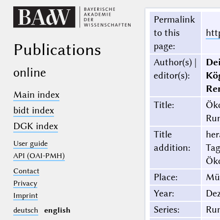
Permalink
to this
htt
Publications
page
:
Author(s) |
Dei
online
editor(s)
:
Kö
Re
Main index
Title
:
Öko
bidt index
Run
DGK index
Title
her
User guide
addition
:
Tag
API (OAI-PMH)
Öko
Contact
Place
:
Mü
Privacy
Year
:
Dez
Imprint
Series
:
Run
deutsch
english